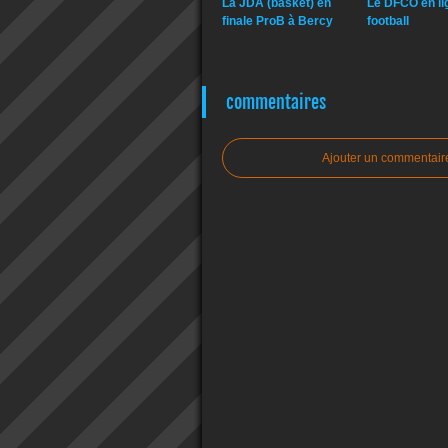
La JDA (basket) en
Le DFCO en li
finale ProB à Bercy
football
commentaires
Ajouter un commentair