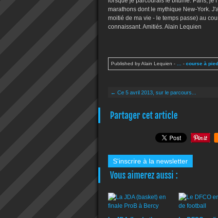
lorsque je parcourais le bitume. Paris, je l
marathons dont le mythique New-York. J'ai
moitié de ma vie - le temps passe) au cou
connaissant. Amitiés. Alain Lequien
Published by Alain Lequien
-
…
-
course à pie
← Ce 5 avril 2013, sur le parcours...
Partager cet article
S'inscrire à la newsletter
Vous aimerez aussi :