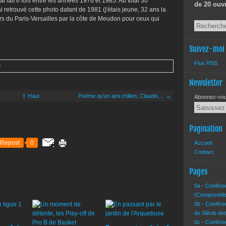
'ai fait 6 fois entre les années 1976 et 1985. Au total 30
de 20 ouv
 retrouvé cette photo datant de 1981 (j'étais jeune, 32 ans la
rs du Paris-Versailles par la côte de Meudon pour ceux qui
Suivez-moi
Flux RSS
d
Newsletter
⇧ Haut
Poème qu'un ami chilien, Claudio,... →
Abonnez-vous
Pagination
Repost
0
Accueil
Contact
Pages
0a - Confére
(Compostelle
0b - Confére
du Siècle de
0c - Confére