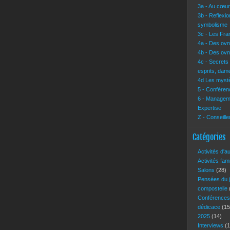
3a - Au cœur 
3b - Reflexi
symbolisme
3c - Les Fra
4a - Des ovn
4b - Des ovn
4c - Secrets
esprits, dam
4d Les mystè
5 - Conférenc
6 - Manageme
Expertise
Z - Conseille
Catégories
Activités d'a
Activités fam
Salons
(28)
Pensées du 
compostelle
Conférence
dédicace
(15
2025
(14)
Interviews
(1