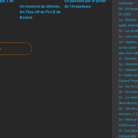
gue 1 de
En passant par le jardin
carbonari
Un moment de détente,
de l'Arquebuse
0d - Echang
les Play-off de Pro B de
en 1965
Basket
1a - Destins 
quête d'identi
1b - La révo
1c - Les troi
1d - Vauban,
1e-Au coeur 
e
plus d’un mil
1f - Hymnes
1g - Recettes
1h - Vauban l
1i - Haine te
Gérard Pioge
2a - Sur la 
2b - En chem
2c - Le chie
(livre illustré)
2d - Sur les 
44 jours, 1 
2e - Père et
Fisterra par
2f - Les Mys
Indisponible