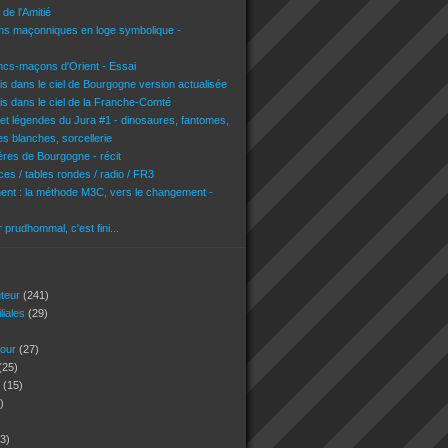
de l'Amitié
ons maçonniques en loge symbolique -
ncs-maçons d'Orient - Essai
is dans le ciel de Bourgogne version actualisée
is dans le ciel de la Franche-Comté
 et légendes du Jura #1 - dinosaures, fantomes,
es blanches, sorcellerie
res de Bourgogne - récit
es / tables rondes / radio / FR3
nt : la méthode M3C, vers le changement -
r prudhommal, c'est fini...
uteur
(241)
iliales
(29)
jour
(27)
(25)
s
(15)
)
3)