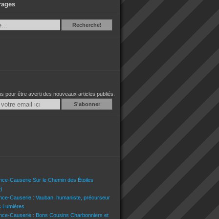
rages
Recherche
Recherche!
 pour être averti des nouveaux articles publiés.
Email
nce-Causerie Sur le Chemin des Étoiles
)
nce-Causerie : Vauban, humaniste, précurseur
s Lumières
nce-Causerie : Bons Cousins Charbonniers et