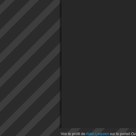
Voir le profil de
Alain Lequien
sur le portail O