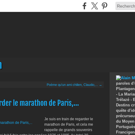
n
paroles d'
Poème qu'un ami chilien, Claudio,... →
Plantagenê
- La Maria
Trélazé -
rder le marathon de Paris,...
Destins cr
quête d'id
précurseu
Je suis en train de regarder le
du Moyen 
marathon de Paris, et cela me
Portuguès 
rappelle de grands souvenirs
Francigen