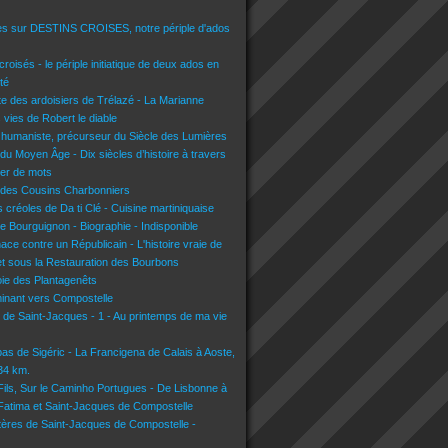
es sur DESTINS CROISES, notre périple d'ados
croisés - le périple initiatique de deux ados en
té
lte des ardoisiers de Trélazé - La Marianne
s vies de Robert le diable
 humaniste, précurseur du Siècle des Lumières
du Moyen Âge - Dix siècles d’histoire à travers
lier de mots
 des Cousins Charbonniers
 créoles de Da ti Clé - Cuisine martiniquaise
e Bourguignon - Biographie - Indisponible
nace contre un Républicain - L'histoire vraie de
t sous la Restauration des Bourbons
voie des Plantagenêts
inant vers Compostelle
n de Saint-Jacques - 1 - Au printemps de ma vie
pas de Sigéric - La Francigena de Calais à Aoste,
134 km.
 Fils, Sur le Caminho Portugues - De Lisbonne à
 Fatima et Saint-Jacques de Compostelle
tères de Saint-Jacques de Compostelle -