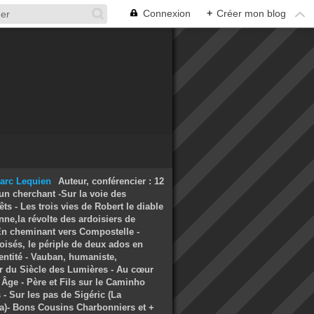
Connexion
+
Créer mon blog
Auteur, conférencier : 12
un cherchant -Sur la voie des
ts - Les trois vies de Robert le diable
nne,la révolte des ardoisiers de
 En cheminant vers Compostelle -
oisés, le périple de deux ados en
entité - Vauban, humaniste,
r du Siècle des Lumières - Au cœur
Âge - Père et Fils sur le Caminho
- Sur les pas de Sigéric (La
a)- Bons Cousins Charbonniers et +