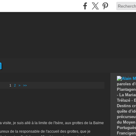
n
paroles d'
1
2
>
>>
Plantagenê
- La Maria
Trélazé -
Destins cr
quête d'id
précurseu
du Moyen 
visite, je suis allé à la limite de l'Isère, aux grottes de la Balme
Portuguès 
ureux de la responsable de l'accueil des grottes, que je
Francigen