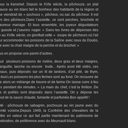
us la transmet.
Depuis le XVIe siècle, la pôchouze, un plat
auce au vin blanc fait le bonheur des habitants de la région et
 viendrait de « pochous », pêcheur, ou sac du pêcheur. Il est
s des pêcheurs.Dans l’assiette, ce sont perches, brochets et
eureux mariage. Et tous ensemble, les joyeux dégustateurs
a gueule et j’savons nager. » Dans les livres de dépenses des
au XVIIe siècle, on glorifiait cette « soupe de pêcheurs où l'ail
 pour accommoder les poissons de la Saône avec ceux du Doubs,
he avec la chair maigre de la perche et du brochet. »
us en propose une parmi d’autres.
aut
plusieurs poissons de rivière, deux gras et deux maigres,
guille, tanche ou encore truite... Après avoir été vidés, ces
ux, puis déposés sur un lit de lardons, d’ail pilé, de thym,
it-tout.Les poissons les plus fermes sont au fond. On recouvre de
te alors un mélange de beurre et de farine.On laisse cuire à feu
x pendant dix minutes. » La main du chef, c’est la finition. De
és et poêlés sont disposés dans l’assiette. On y dépose les
out de la sauce chaude, fumante et parfumée.Bon appétit !
dopté - pôchouze de sabagnin, pochouze au vin jaune avec du
mté voisine,Depuis 1949, la Confrérie des chevaliers de la
tre en valeur ce qui fait partie maintenant du patrimoine de
dération, de préférence avec du Meursault blanc.