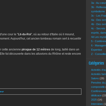
3a - Au cœur 
3b - Reflexi
symbolisme
3c - Les Fra
4a - Des ovn
4b - Des ovn
4c - Secrets
esprits, dam
d'une cour le "
Lit-du-Roi
", où au retour d'Italie où il mourut,
4d Les mystè
ment. Aujourd'hui, cet ancien tombeau romain sert à recueillir
5 - Conférenc
6 - Manageme
ir cette ancienne
pirogue de 12 mètres
de long, taillé dans un
Expertise
Elle fut découverte dans les alluvions du Rhône et reste encore
Z - Conseille
Catégories
Activités d'a
Activités fam
Salons
(28)
Pensées du 
compostelle
Conférence
teur
dédicace
(15
2025
(14)
Interviews
(1