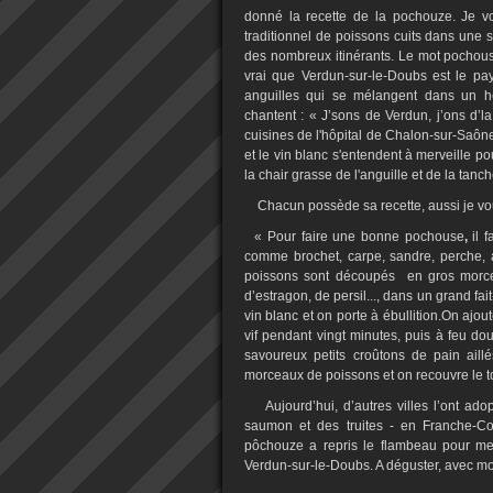
donné la recette de la pochouze. Je vo
traditionnel de poissons cuits dans une s
des nombreux itinérants. Le mot pochouse
vrai que Verdun-sur-le-Doubs est le pay
anguilles qui se mélangent dans un h
chantent : « J’sons de Verdun, j’ons d’l
cuisines de l'hôpital de Chalon-sur-Saône 
et le vin blanc s'entendent à merveille
la chair grasse de l'anguille et de la tanc
Chacun possède sa recette, aussi je vo
« Pour faire une bonne
pochouse
,
il f
comme brochet, carpe, sandre, perche, an
poissons sont découpés
en gros morcea
d’estragon, de persil..., dans un grand fa
vin blanc et on porte à ébullition.On ajou
vif pendant vingt minutes, puis à feu dou
savoureux petits croûtons de pain aill
morceaux de poissons et on recouvre le t
Aujourd’hui, d’autres villes l’ont a
saumon et des truites - en Franche-Co
pôchouze a repris le flambeau pour met
Verdun-sur-le-Doubs. A déguster, avec mo