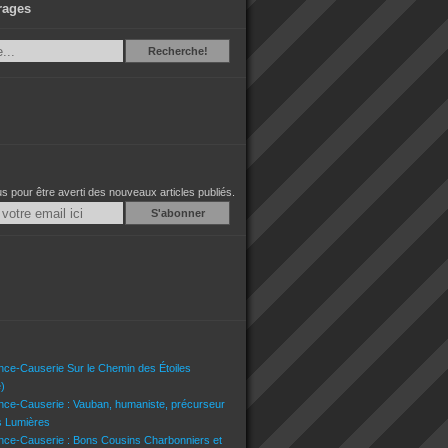
rages
Recherche
Recherche!
 pour être averti des nouveaux articles publiés.
Email
nce-Causerie Sur le Chemin des Étoiles
)
nce-Causerie : Vauban, humaniste, précurseur
s Lumières
nce-Causerie : Bons Cousins Charbonniers et