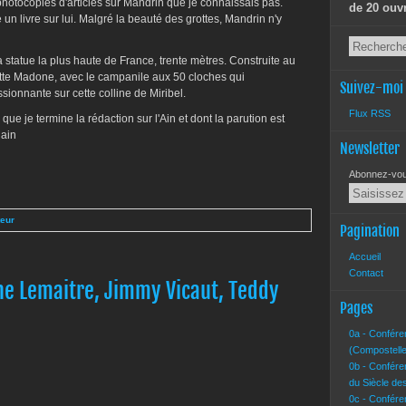
photocopies d'articles sur Mandrin que je connaissais pas.
de 20 ouv
e un livre sur lui. Malgré la beauté des grottes, Mandrin n'y
la statue la plus haute de France, trente mètres. Construite au
tte Madone, avec le campanile aux 50 cloches qui
Suivez-moi
sionnante sur cette colline de Miribel.
Flux RSS
que je termine la rédaction sur l'Ain et dont la parution est
lain
Newsletter
Abonnez-vous
teur
Pagination
Accueil
Contact
he Lemaitre, Jimmy Vicaut, Teddy
Pages
0a - Confére
(Compostelle
0b - Confére
du Siècle de
0c - Confére