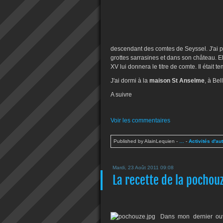
descendant des comtes de Seyssel. J'ai pu
grottes sarrasines et dans son château. El
XV lui donnera le titre de comte. Il était t
J'ai dormi à la
maison St Anselme
, à Bel
A suivre
Voir les commentaires
Published by AlainLequien
-
…
-
Activités d'au
Mardi, 23 Août 2011 09:08
La recette de la pocho
Dans mon dernier ouv