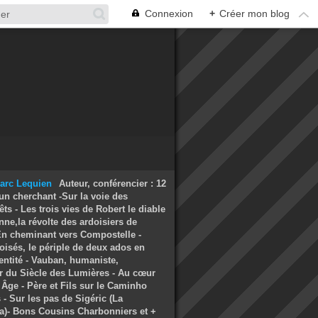
Connexion
+
Créer mon blog
Auteur, conférencier : 12
un cherchant -Sur la voie des
ts - Les trois vies de Robert le diable
nne,la révolte des ardoisiers de
 En cheminant vers Compostelle -
oisés, le périple de deux ados en
entité - Vauban, humaniste,
r du Siècle des Lumières - Au cœur
Âge - Père et Fils sur le Caminho
- Sur les pas de Sigéric (La
a)- Bons Cousins Charbonniers et +