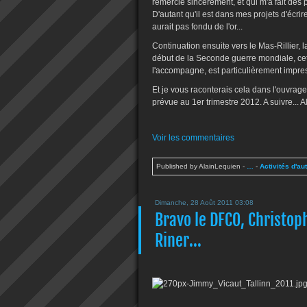
remercie sincèrement, et qui m'a fait des 
D'autant qu'il est dans mes projets d'écrir
aurait pas fondu de l'or...
Continuation ensuite vers le Mas-Rillier, 
début de la Seconde guerre mondiale, ce
l'accompagne, est particulièrement impres
Et je vous raconterais cela dans l'ouvrage 
prévue au 1er trimestre 2012. A suivre... A
Voir les commentaires
Published by AlainLequien
-
…
-
Activités d'au
Dimanche, 28 Août 2011 03:08
Bravo le DFCO, Christop
Riner...