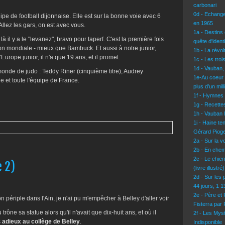
carbonari
0d - Echang
pe de football dijonnaise. Elle est sur la bonne voie avec 6
en 1965
 Allez les gars, on est avec vous.
1a - Destins 
à il y a le "levanez", bravo pour taperf. C'est la première fois
quête d'identi
on mondiale - mieux que Bambuck. Et aussi à notre junior,
1b - La révo
rope junior, il n'a que 19 ans, et il promet.
1c - Les troi
1d - Vauban,
onde de judo : Teddy Riner (cinquième titre), Audrey
1e-Au coeur 
et toute l'équipe de France.
plus d’un mil
1f - Hymnes
1g - Recettes
1h - Vauban l
1i - Haine te
Gérard Pioge
2a - Sur la 
2b - En chem
2c - Le chie
e 2)
(livre illustré)
2d - Sur les 
44 jours, 1 
2e - Père et
 périple dans l'Ain, je n'ai pu m'empêcher à Belley d'aller voir
Fisterra par
ône sa statue alors qu'il n'avait que dix-huit ans, et où il
2f - Les Mys
s
adieux au collège de Belley
.
Indisponible