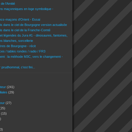
de l'Amitié
ons maçonniques en loge symbolique -
ncs-maçons d'Orient - Essai
is dans le ciel de Bourgogne version actualisée
is dans le ciel de la Franche-Comté
 et légendes du Jura #1 - dinosaures, fantomes,
es blanches, sorcellerie
res de Bourgogne - récit
es / tables rondes / radio / FR3
nt : la méthode M3C, vers le changement -
r prudhommal, c'est fini...
uteur
(241)
iliales
(29)
jour
(27)
(25)
s
(15)
)
3)