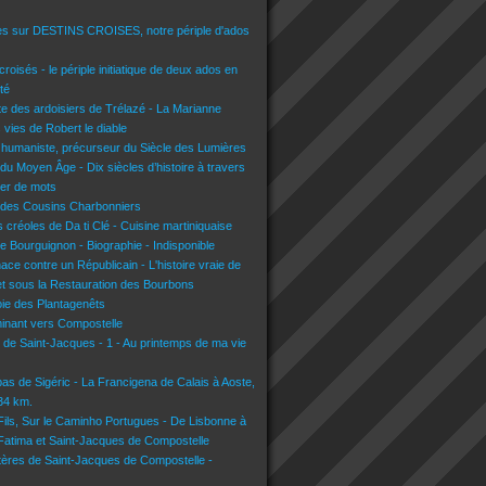
es sur DESTINS CROISES, notre périple d'ados
croisés - le périple initiatique de deux ados en
té
lte des ardoisiers de Trélazé - La Marianne
s vies de Robert le diable
 humaniste, précurseur du Siècle des Lumières
du Moyen Âge - Dix siècles d’histoire à travers
lier de mots
 des Cousins Charbonniers
 créoles de Da ti Clé - Cuisine martiniquaise
e Bourguignon - Biographie - Indisponible
nace contre un Républicain - L'histoire vraie de
t sous la Restauration des Bourbons
voie des Plantagenêts
inant vers Compostelle
n de Saint-Jacques - 1 - Au printemps de ma vie
pas de Sigéric - La Francigena de Calais à Aoste,
134 km.
 Fils, Sur le Caminho Portugues - De Lisbonne à
 Fatima et Saint-Jacques de Compostelle
tères de Saint-Jacques de Compostelle -