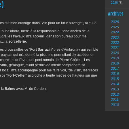
e)
2026
(8)
Archives
2026
rs sur mon ouvrage dans l'Ain pour un futur ouvrage, j'ai eu le
2025
 Tout d'abord, merci à la responsable du fond ancien de la
2024
gré les travaux, m'a acceuilli dans son bureau pour me
2023
... la
sorcellerie
.
2022
2021
des broussailles ce "
Fort Sarrazin
" prés d'Ambronay qui semble
2020
ce paysan qui m'a donné la piste me permettant d'y accéder en
2019
herche sur l'éventuel pont romain de Pierre-Châtel... Les
2018
Artru, géologue, m'ont permis de mieux comprendre sa
2017
 local, m'a accompagné pour me faire voir, "de visu", les traces
2016
 ce "
Fort-Cellier
" accroché à trente mètres de hauteur sur une
2015
2014
 la Balme
avec M. de Cordon,
2013
2012
2011
2010