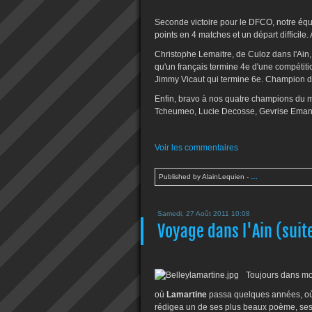
Seconde victoire pour le DFCO, notre équi
points en 4 matches et un départ difficile.
Christophe Lemaitre, de Culoz dans l'Ain, l
qu'un français termine 4e d'une compétiti
Jimmy Vicaut qui termine 6e. Champion d'Eu
Enfin, bravo à nos quatre champions du m
Tcheumeo, Lucie Decosse, Gevrise Emane 
Voir les commentaires
Published by AlainLequien
-
…
Samedi, 27 Août 2011 10:08
Voyage dans l'Ain (suit
Toujours dans mon
où
Lamartine
passa quelques années, où tr
rédigea un de ses plus beaux poème, se