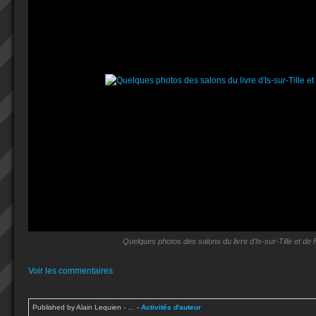
Quelques photos des salons du livre d'Is-sur-Tille et de 
Voir les commentaires
Published by Alain Lequien
-
…
-
Activités d'auteur