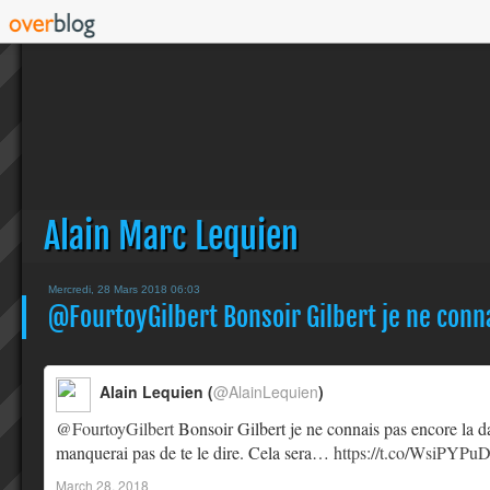
Alain Marc Lequien
Mercredi, 28 Mars 2018 06:03
@FourtoyGilbert Bonsoir Gilbert je ne conna
Alain Lequien (
@AlainLequien
)
@FourtoyGilbert
Bonsoir Gilbert je ne connais pas encore la d
manquerai pas de te le dire. Cela sera…
https://t.co/WsiPYPu
March 28, 2018