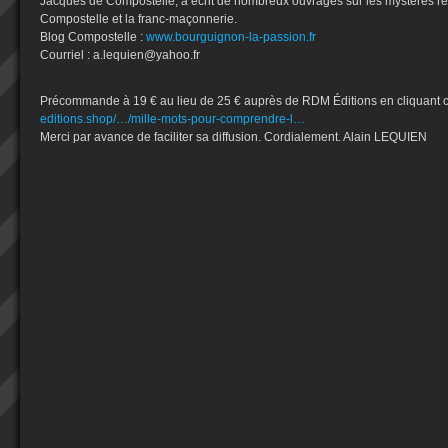
Jacques de Compostelle, a écrit de nombreux ouvrages sur les mystères r
Compostelle et la franc-maçonnerie.
Blog Compostelle :
www.bourguignon-la-passion.fr
Courriel : a.lequien@yahoo.fr
Précommande à 19 € au lieu de 25 € auprès de RDM Éditions en cliquant c
editions.shop/…/mille-mots-pour-comprendre-l…
Merci par avance de faciliter sa diffusion. Cordialement. Alain LEQUIEN