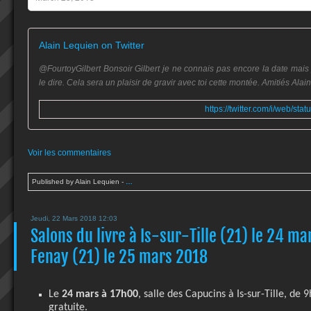
Alain Lequien on Twitter
@FourtoyGilbert Bonsoir Gilbert je ne connais pas encore la date mais
le dire. Cela sera un plaisir de gravir avec toi cette montée. Amitiés Alain
https://twitter.com/i/web/s
Voir les commentaires
Published by Alain Lequien
-
…
Jeudi, 22 Mars 2018 12:03
Salons du livre à Is-sur-Tille (21) le 24 ma
Fenay (21) le 25 mars 2018
Le
24 mars à 17h00
, salle des Capucins à Is-sur-Tille, de
gratuite.