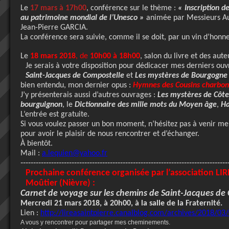
Le
17 mars à 17h00
, conférence sur le thème :
« Inscription 
au patrimoine mondial de l’Unesco »
animée par Messieurs Au
Jean-Pierre GARCIA.
La conférence sera suivie, comme il se doit, par un vin d’honne
Le
18 mars 2018
, de
10h00 à 18h00
, salon du livre et des aute
Je serais à votre disposition pour dédicacer mes derniers ou
Saint-Jacques de Compostelle
et
Les mystères de Bourgogne
bien entendu, mon dernier opus :
Hymnes des Cousins charbon
J’y présenterais aussi d’autres ouvrages :
Les mystères de Côte
bourguignon
, le
Dictionnaire des mille mots du Moyen âge
,
Ha
L’entrée est gratuite.
Si vous voulez passer un bon moment, n’hésitez pas à venir me 
pour avoir le plaisir de nous rencontrer et d’échanger.
À bientôt.
Mail :
a.lequien@yahoo.fr
---------------------------------------------------------------------------------
Prochaine conférence organisée par l’association LIRE
Moûtier (Nièvre) :
Carnet de voyage sur les chemins de Saint-Jacques de
Mercredi 21 mars 2018, à 20h00, à la salle de la Fraternité.
Lien :
http://lireasaintpierre.canalblog.com/archives/2018/0
A vous y rencontrer pour partager mes cheminements.