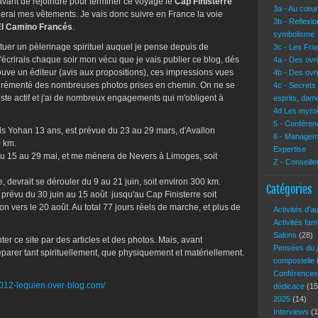
avant de rejoindre pour terminer ce voyage le
Cap Finisterre
3a - Au cœur 
ûlerai mes vêtements. Je vais donc suivre en France la voie
3b - Reflexi
El Camino Francés
.
symbolisme
ectuer un pèlerinage spirituel auquel je pense depuis de
3c - Les Fra
'écrirais chaque soir mon vécu que je vais publier ce blog, dés
4a - Des ovn
rouve un éditeur (avis aux propositions), ces impressions vues
4b - Des ovn
ge agrémenté des nombreuses photos prises en chemin. On ne se
4c - Secrets
 reste actif et j'ai de nombreux engagements qui m'obligent à
esprits, dam
4d Les mystè
5 - Conférenc
ils Yohan 13 ans, est prévue du 23 au 29 mars, d'Avallon
6 - Manageme
0 km.
Expertise
u 15 au 29 mai, et me mènera de Nevers à Limoges, soit
Z - Conseille
 devrait se dérouler du 9 au 21 juin, soit environ 300 km.
Catégories
t prévu du 30 juin au 15 août jusqu'au Cap Finisterre soit
n vers le 20 août. Au total 77 jours réels de marche, et plus de
Activités d'a
Activités fam
Salons
(28)
er ce site par des articles et des photos. Mais, avant
Pensées du 
préparer tant spirituellement, que physiquement et matériellement.
compostelle
Conférence
2012-lequien.over-blog.com/
dédicace
(15
2025
(14)
Interviews
(1