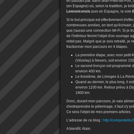
en passant par Saint-Jean-Pied-de-Port, 
(en Espagne) où, selon la tradition, je br
Lemovicensis
puis en Espagne, la voie
Si le but principal est effectivement d'eff
nombreuses années, en tant qu'écrivain, j
que j'aurais une connection Wi-Fi. Si je t
de l'intérieur feront l'objet d'un ouvra
refait pas. Malgré que je sois retraité, je
fractionner mon parcours en 4 étapes.
La première étape, avec mon petit-f
(Vézelay) à Nevers, soit environ 15
Le second tronçon est programmé d
environ 400 km.
Le troisième, de Limoges à La Réole,
Quand au dernier, le plus long, il es
environ 1100 km. Retour prévu à Dijo
1900 km.
Donc, durant mon parcours, je vais aliment
d'entreprendre le pèlerinage, il faut s'y 
Ce sera l'objet de mes premiers articles.
L'adresse de ce blog :
http://compostelle
A bientôt. Alain.