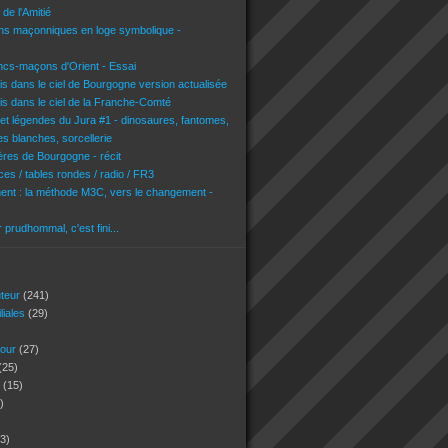
de l'Amitié
ons maçonniques en loge symbolique -
ncs-maçons d'Orient - Essai
is dans le ciel de Bourgogne version actualisée
is dans le ciel de la Franche-Comté
 et légendes du Jura #1 - dinosaures, fantomes,
es blanches, sorcellerie
res de Bourgogne - récit
es / tables rondes / radio / FR3
nt : la méthode M3C, vers le changement -
r prudhommal, c'est fini...
uteur
(241)
iliales
(29)
jour
(27)
(25)
s
(15)
)
3)