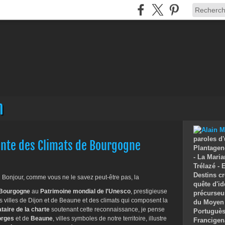
n
paroles d'
ante des Climats de Bourgogne
Plantagenê
- La Maria
Trélazé -
Destins cr
Bonjour, comme vous ne le savez peut-être pas, la
quête d'id
 Bourgogne
au
Patrimoine mondial de l'Unesco
, prestigieuse
précurseu
 villes de Dijon et de Beaune et des climats qui composent la
du Moyen 
taire de la charte
soutenant cette reconnaissance, je pense
Portuguès 
orges
et de
Beaune
, villes symboles de notre territoire, illustre
Francigen