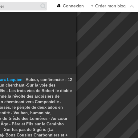
Connexion
+
Créer mon blog
Auteur, conférencier : 12
un cherchant -Sur la voie des
ts - Les trois vies de Robert le diable
nne,la révolte des ardoisiers de
 En cheminant vers Compostelle -
oisés, le périple de deux ados en
entité - Vauban, humaniste,
r du Siècle des Lumières - Au cœur
Âge - Père et Fils sur le Caminho
- Sur les pas de Sigéric (La
a)- Bons Cousins Charbonniers et +