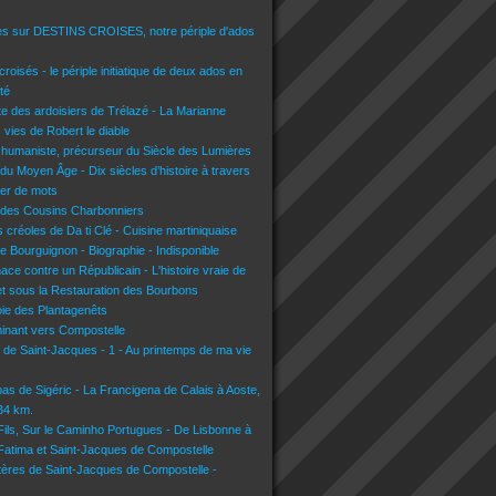
es sur DESTINS CROISES, notre périple d'ados
croisés - le périple initiatique de deux ados en
té
lte des ardoisiers de Trélazé - La Marianne
s vies de Robert le diable
 humaniste, précurseur du Siècle des Lumières
du Moyen Âge - Dix siècles d’histoire à travers
lier de mots
 des Cousins Charbonniers
 créoles de Da ti Clé - Cuisine martiniquaise
e Bourguignon - Biographie - Indisponible
nace contre un Républicain - L'histoire vraie de
t sous la Restauration des Bourbons
voie des Plantagenêts
inant vers Compostelle
n de Saint-Jacques - 1 - Au printemps de ma vie
pas de Sigéric - La Francigena de Calais à Aoste,
134 km.
 Fils, Sur le Caminho Portugues - De Lisbonne à
 Fatima et Saint-Jacques de Compostelle
tères de Saint-Jacques de Compostelle -