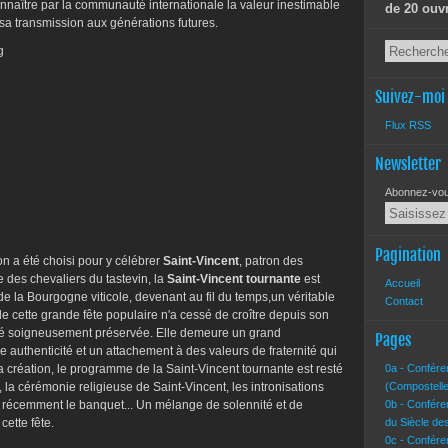
onnaître par la communauté internationale la valeur inestimable
de 20 ouv
 sa transmission aux générations futures.
Suivez-moi
Flux RSS
Newsletter
Abonnez-vous
Pagination
on a été choisi pour y célébrer
Saint-Vincent
, patron des
 des chevaliers du tastevin, la
Saint-Vincent tournante
est
Accueil
e la Bourgogne viticole, devenant au fil du temps,un véritable
Contact
e cette grande fête populaire n'a cessé de croître depuis son
 été soigneusement préservée. Elle demeure un grand
Pages
 authenticité et un attachement à des valeurs de fraternité qui
 création, le programme de la Saint-Vincent tournante est resté
0a - Confére
 la cérémonie religieuse de Saint-Vincent, les intronisations
(Compostelle
s récemment le banquet... Un mélange de solennité et de
0b - Confére
cette fête.
du Siècle de
0c - Confére