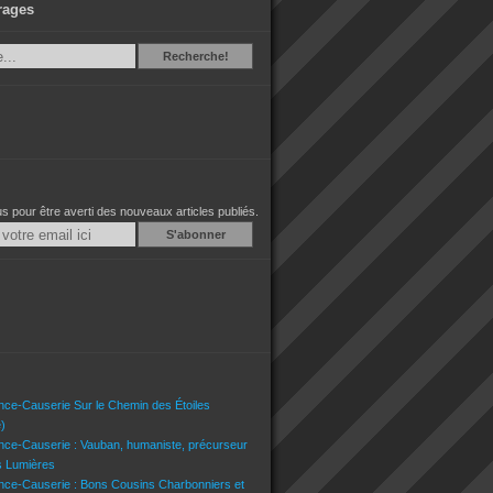
rages
Recherche
Recherche!
 pour être averti des nouveaux articles publiés.
Email
nce-Causerie Sur le Chemin des Étoiles
)
nce-Causerie : Vauban, humaniste, précurseur
s Lumières
nce-Causerie : Bons Cousins Charbonniers et