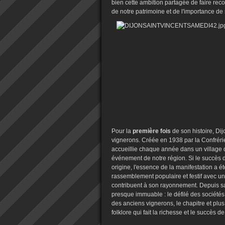
bien cette ambition partagée de faire rec
de notre patrimoine et de l'importance de
Pour la
première fois
de son histoire, Dij
vignerons. Créée en 1938 par la Confrérie
accueillie chaque année dans un village d
événement de notre région. Si le succès d
origine, l'essence de la manifestation a
rassemblement populaire et festif avec une
contribuent à son rayonnement. Depuis sa
presque immuable : le défilé des sociétés,
des anciens vignerons, le chapitre et plu
folklore qui fait la richesse et le succès de 