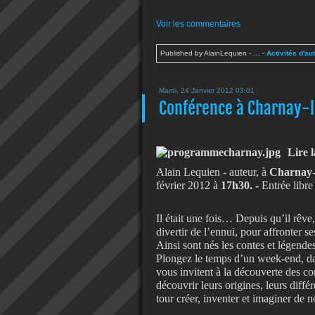
Voir les commentaires
Published by AlainLequien
-
…
-
Activités d'au
Mardi, 24 Janvier 2012 03:01
Conférence à Charnay-l
Lire 
Alain Lequien - auteur, à
Charnay
février 2012 à
17h30. -
Entrée libr
Il était une fois… Depuis qu’il rêve,
divertir de l’ennui, pour affronter s
Ainsi sont nés les contes et légendes
Plongez le temps d’un week-end, da
vous invitent à la découverte des co
découvrir leurs origines, leurs diffé
tour créer, inventer et imaginer de 