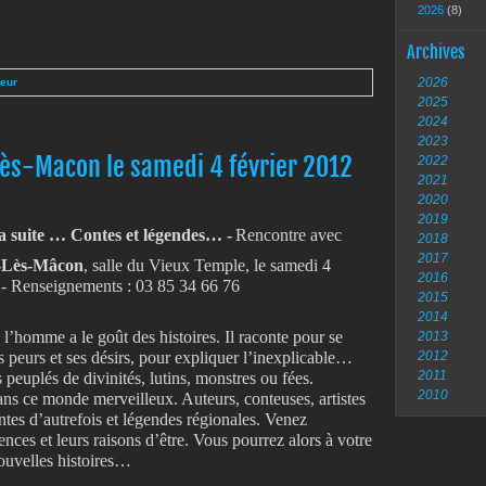
2026
(8)
Archives
2026
teur
2025
2024
2023
ès-Macon le samedi 4 février 2012
2022
2021
2020
2019
la suite … Contes et légendes… -
Rencontre avec
2018
2017
-Lès-Mâcon
, salle du Vieux Temple, le samedi 4
2016
e - Renseignements : 03 85 34 66 76
2015
2014
 l’homme a le goût des histoires. Il raconte pour se
2013
es peurs et ses désirs, pour expliquer l’inexplicable…
2012
2011
 peuplés de divinités, lutins, monstres ou fées.
2010
ns ce monde merveilleux. Auteurs, conteuses, artistes
ntes d’autrefois et légendes régionales. Venez
rences et leurs raisons d’être. Vous pourrez alors à votre
nouvelles histoires…