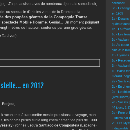
carbonari
J'ai pu assister avec de nombreux dijonnais samedi soir,
0d - Echang
irie, au spectacle d'artistes venus de la Drome de la
en 1965
de des poupées géantes de la Compagnie Transe
1a - Destins 
r
spectacle Mobile Homme
. Génial... Un moment poignant
quête d'identi
vingt mètres de hauteur, soutenus par une grue géante.
1b - La révo
1c - Les troi
e Tardivon).
1d - Vauban,
1e-Au coeur 
plus d’un mil
1f - Hymnes
1g - Recettes
1h - Vauban l
1i - Haine te
Gérard Pioge
2a - Sur la 
telle... en 2012
2b - En chem
2c - Le chie
(livre illustré)
2d - Sur les 
Bonjour,
44 jours, 1 
2e - Père et
é à raconter et à transmettre mes impressions de voyage, mon
Fisterra par
s, les photos prises sur le long cheminement de plus de 1900
2f - Les Mys
Vézelay
(Yonne) jusqu'à
Santiago de Compostela
(Espagne)
Indisponible