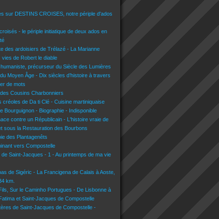
es sur DESTINS CROISES, notre périple d'ados
croisés - le périple initiatique de deux ados en
té
lte des ardoisiers de Trélazé - La Marianne
s vies de Robert le diable
 humaniste, précurseur du Siècle des Lumières
du Moyen Âge - Dix siècles d’histoire à travers
lier de mots
 des Cousins Charbonniers
 créoles de Da ti Clé - Cuisine martiniquaise
e Bourguignon - Biographie - Indisponible
nace contre un Républicain - L'histoire vraie de
t sous la Restauration des Bourbons
voie des Plantagenêts
inant vers Compostelle
n de Saint-Jacques - 1 - Au printemps de ma vie
pas de Sigéric - La Francigena de Calais à Aoste,
134 km.
 Fils, Sur le Caminho Portugues - De Lisbonne à
 Fatima et Saint-Jacques de Compostelle
tères de Saint-Jacques de Compostelle -