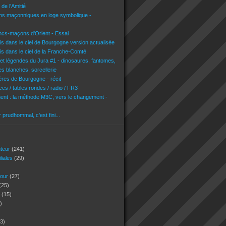
de l'Amitié
ons maçonniques en loge symbolique -
ncs-maçons d'Orient - Essai
is dans le ciel de Bourgogne version actualisée
is dans le ciel de la Franche-Comté
 et légendes du Jura #1 - dinosaures, fantomes,
es blanches, sorcellerie
res de Bourgogne - récit
es / tables rondes / radio / FR3
nt : la méthode M3C, vers le changement -
r prudhommal, c'est fini...
uteur
(241)
iliales
(29)
jour
(27)
(25)
s
(15)
)
3)