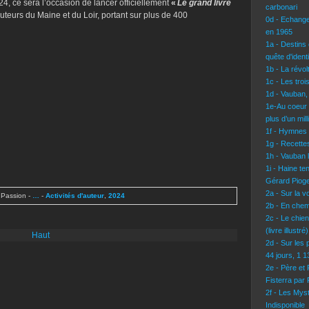
 ce sera l’occasion de lancer officiellement
«
Le grand livre
carbonari
uteurs du Maine et du Loir, portant sur plus de 400
0d - Echang
en 1965
1a - Destins 
quête d'identi
1b - La révo
1c - Les troi
1d - Vauban,
1e-Au coeur 
plus d’un mil
1f - Hymnes
1g - Recettes
1h - Vauban l
1i - Haine te
Gérard Pioge
2a - Sur la 
 Passion
-
…
-
Activités d'auteur
,
2024
2b - En chem
2c - Le chie
(livre illustré)
Haut
2d - Sur les 
44 jours, 1 
2e - Père et
Fisterra par
2f - Les Mys
Indisponible