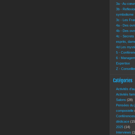
3a - Au cœur 
3b - Reflexi
symbolisme
3c - Les Fra
4a - Des ovn
4b - Des ovn
4c - Secrets
esprits, dam
4d Les mystè
5 - Conférenc
6 - Manageme
Expertise
Z - Conseille
Catégories
Activités d'a
Activités fam
Salons
(28)
Pensées du 
compostelle
Conférence
dédicace
(15
2025
(14)
Interviews
(1