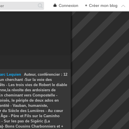
Connexion
+
Créer mon blog
Auteur, conférencier : 12
un cherchant -Sur la voie des
ts - Les trois vies de Robert le diable
nne,la révolte des ardoisiers de
 En cheminant vers Compostelle -
oisés, le périple de deux ados en
entité - Vauban, humaniste,
r du Siècle des Lumières - Au cœur
Âge - Père et Fils sur le Caminho
- Sur les pas de Sigéric (La
a)- Bons Cousins Charbonniers et +