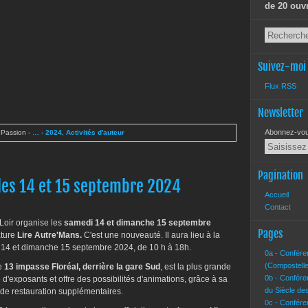
de 20 ouv
Suivez-moi
Flux RSS
Newsletter
Abonnez-vous
 Passion
-
…
-
2024
,
Activités d'auteur
Pagination
 les 14 et 15 septembre 2024
Accueil
Contact
Loir organise les
samedi 14 et dimanche 15 septembre
Pages
ature
Lire Autre'Mans.
C'est une nouveauté. Il aura lieu à la
14 et dimanche 15 septembre 2024, de 10 h à 18h.
0a - Confére
(Compostelle
ée
13 impasse Floréal, derrière la gare Sud
, est la plus grande
0b - Confére
 d'exposants et offre des possibilités d'animations, grâce à sa
du Siècle de
de restauration supplémentaires.
0c - Confére