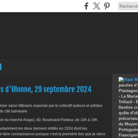
n
paroles d'
les d'Olonne, 29 septembre 2024
Plantagenê
- La Maria
Trélazé -
mier salon littéraire organisé par le collectif auteurs et artistes
Destins cr
 cité balnéaire.
quête d'id
précurseu
ace du marché Arago), 60, Boulevard Pasteur, de 10h à 19h.
du Moyen 
notamment les deux derniers édités en 2024 dont les
Portuguès 
 faire connaissance puisque c'est la première fois que je viens
Francigen