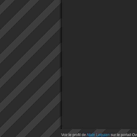
Voir le profil de
Alain Lequien
sur le portail O