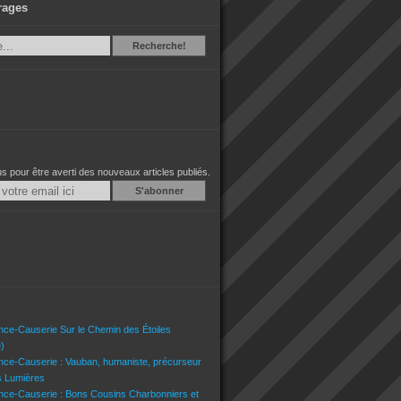
rages
Recherche
Recherche!
 pour être averti des nouveaux articles publiés.
Email
nce-Causerie Sur le Chemin des Étoiles
)
nce-Causerie : Vauban, humaniste, précurseur
s Lumières
nce-Causerie : Bons Cousins Charbonniers et