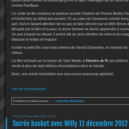
durant deux heures, un jeune garçon et un tigre, naufragés sur un canot de
l'océan Pacifique.
Ce conte de fée moderne et spirituel raconte l'histoire de Piscine Molitor Pat
à Pondichéry au début des années 70, au cœur de l'ancienne colonie frança
part, tout en faisant attention de ne pas se faire dévorer par un félin féroce do
décuplé par la faim et la peur, le jeune homme va devoir apprendre à survivr
Un peu longuet au départ, il prend vite du sens derrière les mots et les ima
dépasse le temps et l'espace.
A noter le petit rôle court mais intense de Gérard Depardieu, le cuisinier du
odieux.
Ce film est basé sur le roman de Yann Martel,
L'Histoire de Pi
, qui obtint l
vendu à plus de sept millions d'exemplaires dans le monde.
Donc, une soirée formidable que nous avons beaucoup apprécié.
Voir les commentaires
Published by AlainLequien
-
…
-
Activités familiales
Jeudi, 13 Décembre 2012 10:12
Soirée basket avec Willy 11 décembre 2012