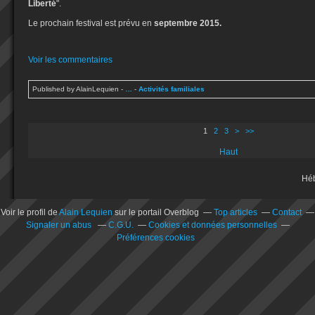
Liberté
".
Le prochain festival est prévu en
septembre 2015.
Voir les commentaires
Published by AlainLequien
-
…
-
Activités familiales
1
2
3
>
>>
Haut
Hé
Voir le profil de
Alain Lequien
sur le portail Overblog
Top articles
Contact
Signaler un abus
C.G.U.
Cookies et données personnelles
Préférences cookies