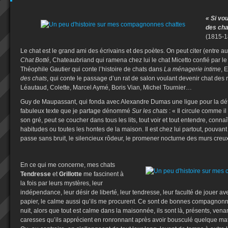
« Si vo
des cha
(1815-1
Le chat est le grand ami des écrivains et des poètes. On peut citer (entre a
Chat Botté
, Chateaubriand qui ramena chez lui le chat Micetto confié par le
Théophile Gautier qui conte l’histoire de chats dans
La ménagerie intime
, 
des chats
, qui conte le passage d’un rat de salon voulant devenir chat de
Léautaud, Colette, Marcel Aymé, Boris Vian, Michel Tournier…
Guy de Maupassant, qui fonda avec Alexandre Dumas une ligue pour la défen
fabuleux texte que je partage dénommé
Sur les chats
: « Il circule comme il
son gré, peut se coucher dans tous les lits, tout voir et tout entendre, connaît
habitudes ou toutes les hontes de la maison. Il est chez lui partout, pouvant 
passe sans bruit, le silencieux rôdeur, le promener nocturne des murs creux
En ce qui me concerne, mes chats
Tendresse
et
Grillotte
me fascinent à
la fois par leurs mystères, leur
indépendance, leur désir de liberté, leur tendresse, leur faculté de jouer a
papier, le calme aussi qu’ils me procurent. Ce sont de bonnes compagnonne
nuit, alors que tout est calme dans la maisonnée, ils sont là, présents, vena
caresses qu’ils apprécient en ronronnant après avoir bousculé quelque matér