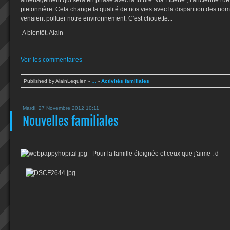
aménagement qui sera en phase avec la future "via Liberté", l'ancienne rue
pietonnière. Cela change la qualité de nos vies avec la disparition des nom
venaient polluer notre environnement. C'est chouette...
A bientôt. Alain
Voir les commentaires
Published by AlainLequien
-
…
-
Activités familiales
Mardi, 27 Novembre 2012 10:11
Nouvelles familiales
Pour la famille éloignée et ceux que j'aime : d