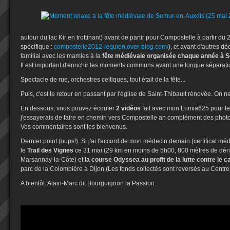
autour du lac Kir en trottinant) avant de partir pour Compostelle à partir du 
spécifique :
compostelle2012-lequien.over-blog.com/
), et avant d'autres d
familial avec les mamies à la
fête médiévale organisée chaque année à 
Il est important d'enrichir les moments communs avant une longue séparati
Spectacle de rue, orchestres celtiques, tout était de la fête...
Puis, c'est le retour en passant par l'église de Saint-Thibault rénovée. On ne 
En dessous, vous pouvez écouter
2 vidéos
fait avec mon Lumia625 pour te
j'essayerais de faire en chemin vers Compostelle an complément des photos
Vos commentaires sont les bienvenus.
Dernier point (oups!). Si j'ai l'accord de mon médecin demain (certificat médi
le
Trail des Vignes
ce 31 mai (29 km en moins de 5h00, 800 mètres de déniv
Marsannay-la-Côte) et
la course Odyssea au profit de la lutte contre le 
parc de la Colombière à Dijon (Les fonds collectés sont reversés au Centre
A bientôt. Alain-Marc dit Bourguignon la Passion.