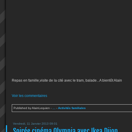
Repas en famille,visite de la cité avec le tram, balade...A bientôt Alain
Voir les commentaires
Published by AlainLequien
-
…
-
Activités familiales
Vendredi, 11 Janvier 2013 09:01
Soirée cinéma Olympia avec Ikea Dijon