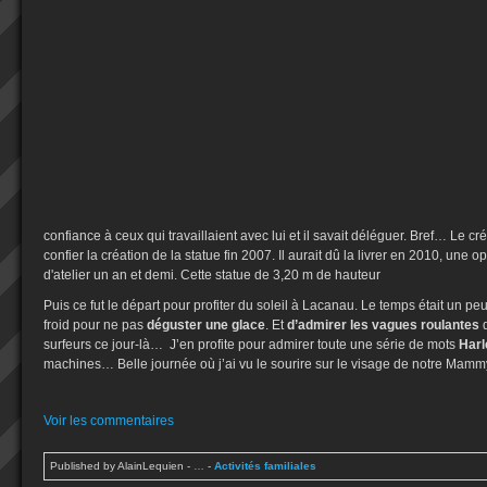
confiance à ceux qui travaillaient avec lui et il savait déléguer. Bref… Le cr
confier la création de la statue fin 2007. Il aurait dû la livrer en 2010, une op
d'atelier un an et demi. Cette statue de 3,20 m de hauteur
Puis ce fut le départ pour profiter du soleil à Lacanau. Le temps était un pe
froid pour ne pas
déguster une glace
. Et
d’admirer les vagues roulantes
d
surfeurs ce jour-là… J’en profite pour admirer toute une série de mots
Harl
machines… Belle journée où j’ai vu le sourire sur le visage de notre Mamm
Voir les commentaires
Published by AlainLequien
-
…
-
Activités familiales