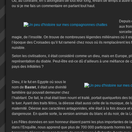
Ou, au contraire, en s’allongeant de tout leur long, levant de temps à autre l
ou si je me fais un commentaire en parlant tout haut.
Depuis d
aux fron
sorcelle
magie, de l’insolite. On trouve de nombreuses légendes millénaires où il es
l’époque des Croisades qu’il fut ramené chez nous où ils remplacèrent les 
nuisible.
Selon les civilisations, il était considéré comme un dieu, mais en Europe, 
représentation du diable. Peut-être est-ce dû d’ailleurs à une méfiance de ce
pays des Infidèles ?
Dieu, il le fut en Egypte où sous le
nom de
Bastet
, il était une divinité
familière qui pouvait demeurer chez
l’habitant. De fait, le chat était bien nourri et traité, portait quelquefois des bij
le tuer. Ayant des traits félins, la déesse était aussi celle de la musique, de l
maternité. Déesse aux caractères antagonistes, elle était à la fois douce et c
dangereuse. En quelle sorte, la version animale du blanc et du noir, de la 
Les Fêtes données en son honneur étaient parmi les plus importantes de l
dans l’Enquête, nous apprend que plus de 700 000 participants hormis les 