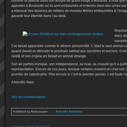
honorer la déesse dans son temple de granit rouge à Bubastis. Il nota que 
apportés à Boubastis où ils sont embaumés et enterrés dans des urnes sac
a retrouvé des dizaines de milliers de momies félines embaumées à l’i
garantir leur éternité dans l’au-delà.
Représen
dans de
sorcelle
!) le faisait apparaitre comme le démon personnifié. C’était le seul animal
quand devait se dérouler le prochain sabbat aux sorcières et sorciers. Il est
rareté et son origine en faisait un animal étrange.
Son air parfois ironique, son indépendance, sa ruse, sa cruauté qu’il a parf
représentation. Encore de nos jours, lorsque certains croisent un chat noir,
journée de catastrophe. Pire encore si c’est le premier janvier, c’est toute l’
A bientôt. Alain
Voir les commentaires
Published by AlainLequien
-
…
-
Activités familiales
Vendredi, 5 Avril 2013 12:04