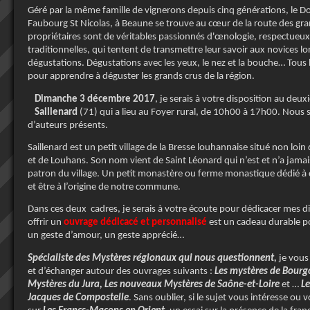
Géré par la même famille de vignerons depuis cinq générations, le D
Faubourg St Nicolas, à Beaune se trouve au cœur de la route des gr
propriétaires sont de véritables passionnés d'œnologie, respectue
traditionnelles, qui tentent de transmettre leur savoir aux novices lor
dégustations. Dégustations avec les yeux, le nez et la bouche… Tous l
pour apprendre à déguster les grands crus de la région.
Dimanche 3 décembre 2017
, je serais à votre disposition au deu
Saillenard
(71) qui a lieu au Foyer rural, de 10h00 à 17h00. Nous 
d’auteurs présents.
Saillenard est un petit village de la Bresse louhannaise situé non loi
et de Louhans. Son nom vient de Saint Léonard qui n’est et n’a jamai
patron du village. Un petit monastère ou ferme monastique dédié à c
et être à l’origine de notre commune.
Dans ces deux cadres, je serais à votre écoute pour dédicacer mes di
offrir un
ouvrage dédicacé et personnalisé
est un cadeau durable po
un geste d’amour, un geste apprécié…
Spécialiste des Mystères régionaux qui nous questionnent,
je vous
et d’échanger autour des ouvrages suivants :
Les mystères de Bour
Mystères du Jura, Les nouveaux Mystères de Saône-et-Loire
et …
Le
Jacques de Compostelle
. Sans oublier, si le sujet vous intéresse ou