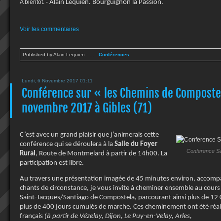
A bientôt. -
Alain Lequien. Bourguignon la Passion.
Voir les commentaires
Published by Alain Lequien
-
…
-
Conférences
Lundi, 6 Novembre 2017 01:11
Conférence sur « les Chemins de Compostel
novembre 2017 à Gibles (71)
C’est avec un grand plaisir que j’animerais cette
conférence qui se déroulera à la
Salle du Foyer
Conference Sa
Rural
, Route de Montmelard à partir de 14h00. La
participation est libre.
Au travers une présentation imagée de 45 minutes environ, accom
chants de circonstance, je vous invite à cheminer ensemble au cour
Saint-Jacques/Santiago de Compostela, parcourant ainsi plus de 12 0
plus de 400 jours cumulés de marche. Ces cheminement ont été réali
français
(à partir de Vézelay, Dijon, Le Puy-en-Velay, Arles,