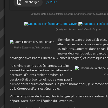
Télécharger
jsl 2017
Le texte édité sous la plume de Mme Charlotte Rebet (Journal de 
Quelques clichés de Mr Cedric Guyon.
Bien vite, le texte prévu a fait pl
effectués au fur et à mesure du pas
Padre Ernesto et Alain Lequien.
40 minutes. Souvent, dans ce cas, l
images décrivant quelques parcours, 
privilégiée avec Padre Ernesto à Güemes (Espagne) et les fresques de 
Puis, vint le temps des échanges. Certains
avaient fait entièrement ou partiellement le
A 
parcours, d’autres étaient novices. La
passion était présente, et nous avons passé
plus de deux heures ensemble. Un grand moment où, je le reconnai
de la
Compostelite
, s’est épanouie.
Vint le temps des dédicaces, des échanges plus personnels autour du
départ. Merci à toute l’équipe du Foyer rural.