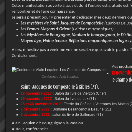
Cette manifestation ouverte à tous et dont l’entrée est gratuite est 
rencontrer et de faire connaissance.
Je serais présent pour y présenter et dédicacer mes deux derniers ou
Les mystères de Saint-Jacques de Compostelle
(Editions De Bo
Les Francs-Maçons d’Orient
(Editions maçonniques).
Les Mystères de Bourgogne
,
Vauban le bourguignon
, le
Dictio
Moyen âge
,
Haine tenace, Réflexions maçonniques en loge s
Alors, n’hésitez pas à venir me voir ne serait-ce que avoir le plaisir d
Cordialement.
Mes prochain
11 novembr
Conference Alain Lequien.
le Champ de
Saint-Jacques de Compostelle
à Gibles (71).
18 novembre 2017
: Salon du livre de Vierzon (Cher)
19 novembre 2017
: Salon du livre de Lux (71)
25 et 26 novembre 2017
: Féerie du Château, Varennes-les-Macon (7
2 décembre 2017
: Domaine Besancenot à Beaune (21)
3 décembre 2017
: salon du livre de Sallenard (71)
Alain Lequien dit Bourguignon la Passion
Auteur, conférencier.