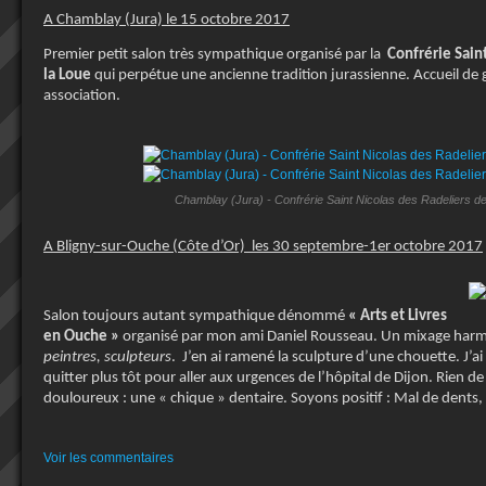
A Chamblay (Jura) le 15 octobre 2017
Premier petit salon très sympathique organisé par la
Confrérie Sain
la Loue
qui perpétue une ancienne tradition jurassienne. Accueil de 
association.
Chamblay (Jura) - Confrérie Saint Nicolas des Radeliers de
A Bligny-sur-Ouche (Côte d’Or) les 30 septembre-1
er
octobre 2017
Salon toujours autant sympathique dénommé
« Arts et Livres
en Ouche »
organisé par mon ami Daniel Rousseau. Un mixage har
peintres, sculpteurs
. J’en ai ramené la sculpture d’une chouette. J’
quitter plus tôt pour aller aux urgences de l’hôpital de Dijon. Rien de
douloureux : une « chique » dentaire. Soyons positif : Mal de dent
Voir les commentaires