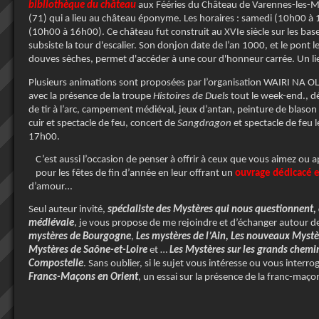
bibliothèque du château
aux Fééries du Château de Varennes-les-
(71) qui a lieu au château éponyme. Les horaires : samedi (10h00 à
(10h00 à 16h00). Ce château fut construit au XVIe siècle sur les base
subsiste la tour d'escalier. Son donjon date de l’an 1000, et le pont 
douves sèches, permet d'accéder à une cour d'honneur carrée. Un lie
Plusieurs animations sont proposées par l’organisation WAIRI NA OL
avec la présence de la troupe
Histoires de Duels
tout le week-end., d
de tir à l’arc, campement médiéval, jeux d’antan, peinture de blason s
cuir et spectacle de feu, concert de
Sangdragon
et spectacle de feu l
17h00.
C’est aussi l’occasion de penser à offrir à ceux que vous aimez ou
pour les fêtes de fin d’année en leur offrant un
ouvrage dédicacé e
d’amour…
Seul auteur invité,
spécialiste des Mystères qui nous questionnent, 
médiévale
, je vous propose de me rejoindre et d’échanger autour d
mystères de Bourgogne
,
Les mystères de l’Ain, Les nouveaux Mystè
Mystères de Saône-et-Loire
et …
Les Mystères sur les grands chemi
Compostelle
. Sans oublier, si le sujet vous intéresse ou vous interr
Francs-Maçons en Orient
, un essai sur la présence de la franc-maç