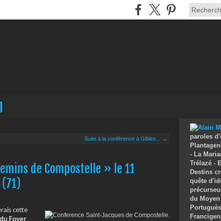
n
paroles d'
Suite à la conférence à Gibles... →
Plantagenê
- La Maria
Trélazé -
hemins de Compostelle » le 11
Destins cr
 (71)
quête d'id
précurseu
du Moyen 
Portuguès 
rais cette
Francigen
 du Foyer