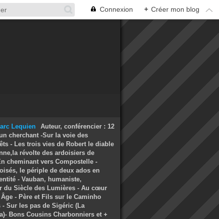
Connexion
+
Créer mon blog
Auteur, conférencier : 12
un cherchant -Sur la voie des
ts - Les trois vies de Robert le diable
nne,la révolte des ardoisiers de
 En cheminant vers Compostelle -
oisés, le périple de deux ados en
entité - Vauban, humaniste,
r du Siècle des Lumières - Au cœur
Âge - Père et Fils sur le Caminho
- Sur les pas de Sigéric (La
a)- Bons Cousins Charbonniers et +