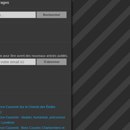
rages
Recherche
Recherche!
 pour être averti des nouveaux articles publiés.
Email
nce-Causerie Sur le Chemin des Étoiles
)
nce-Causerie : Vauban, humaniste, précurseur
s Lumières
nce-Causerie : Bons Cousins Charbonniers et