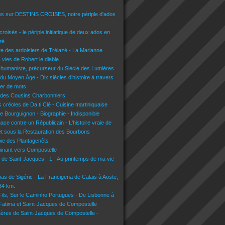
es sur DESTINS CROISES, notre périple d'ados
croisés - le périple initiatique de deux ados en
té
lte des ardoisiers de Trélazé - La Marianne
s vies de Robert le diable
 humaniste, précurseur du Siècle des Lumières
du Moyen Âge - Dix siècles d’histoire à travers
lier de mots
 des Cousins Charbonniers
 créoles de Da ti Clé - Cuisine martiniquaise
e Bourguignon - Biographie - Indisponible
nace contre un Républicain - L'histoire vraie de
t sous la Restauration des Bourbons
voie des Plantagenêts
inant vers Compostelle
n de Saint-Jacques - 1 - Au printemps de ma vie
pas de Sigéric - La Francigena de Calais à Aoste,
134 km.
 Fils, Sur le Caminho Portugues - De Lisbonne à
 Fatima et Saint-Jacques de Compostelle
tères de Saint-Jacques de Compostelle -