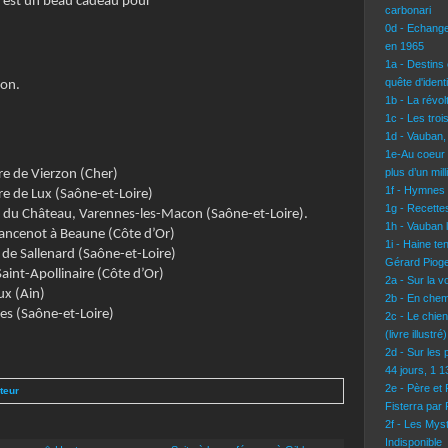
 c’est un beau cadeau pour
carbonari
0d - Echang
en 1965
1a - Destins 
quête d'identi
ion.
1b - La révo
1c - Les troi
1d - Vauban,
1e-Au coeur 
plus d’un mil
re de Vierzon (Cher)
1f - Hymnes
e de Lux (Saône-et-Loire)
1g - Recettes
 du Château, Varennes-les-Macon (Saône-et-Loire).
1h - Vauban l
ncenot à Beaune (Côte d’Or)
1i - Haine te
 de Sallenard (Saône-et-Loire)
Gérard Pioge
Saint-Apollinaire (Côte d’Or)
2a - Sur la 
x (Ain)
2b - En chem
es (Saône-et-Loire)
2c - Le chie
(livre illustré)
2d - Sur les 
44 jours, 1 
2e - Père et
uteur
Fisterra par
2f - Les Mys
Indisponible