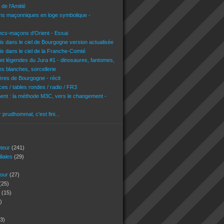
de l'Amitié
ons maçonniques en loge symbolique -
ncs-maçons d'Orient - Essai
is dans le ciel de Bourgogne version actualisée
is dans le ciel de la Franche-Comté
 et légendes du Jura #1 - dinosaures, fantomes,
es blanches, sorcellerie
res de Bourgogne - récit
es / tables rondes / radio / FR3
nt : la méthode M3C, vers le changement -
r prudhommal, c'est fini...
uteur
(241)
iliales
(29)
jour
(27)
(25)
s
(15)
)
3)