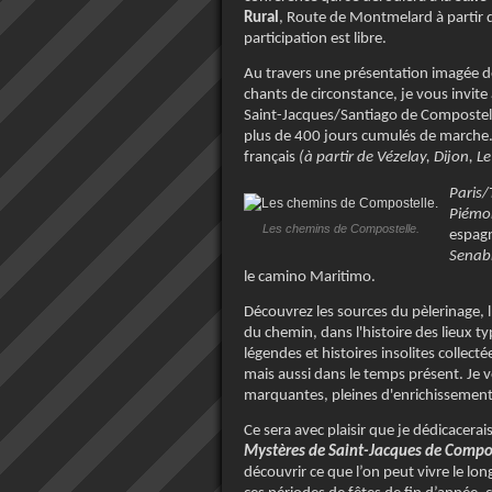
Rural
, Route de Montmelard à partir 
participation est libre.
Au travers une présentation imagée 
chants de circonstance, je vous invit
Saint-Jacques/Santiago de Compostela,
plus de 400 jours cumulés de marche.
français
(à partir de Vézelay, Dijon, L
Paris/
Piémon
Les chemins de Compostelle.
espag
Senabr
le camino Maritimo.
Découvrez les sources du pèlerinage, l'
du chemin, dans l'histoire des lieux t
légendes et histoires insolites collec
mais aussi dans le temps présent. Je 
marquantes, pleines d'enrichissement 
Ce sera avec plaisir que je dédicacera
Mystères de Saint-Jacques de Compo
découvrir ce que l’on peut vivre le lo