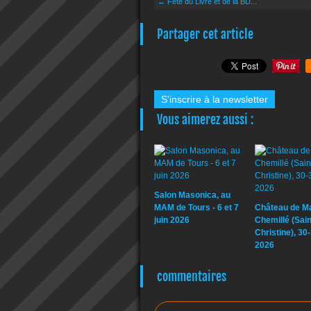
← Fête du Livre et de la BD...
Partager cet article
S'inscrire à la newsletter
Vous aimerez aussi :
Salon Masonica, au
MAM de Tours - 6 et 7
Château de Mar
juin 2026
Chemillé (Sain
Christine), 30
2026
commentaires