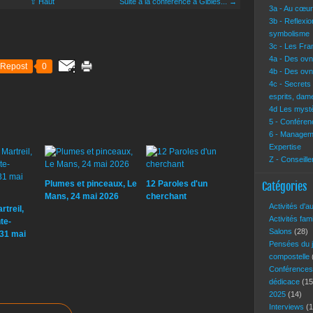
⇧ Haut
Suite à la conférence à Gibles... →
3a - Au cœur 
3b - Reflexi
symbolisme
3c - Les Fra
4a - Des ovn
Repost
0
4b - Des ovn
4c - Secrets
esprits, dam
4d Les mystè
5 - Conférenc
6 - Manageme
Expertise
Z - Conseille
Plumes et pinceaux, Le
12 Paroles d'un
Catégories
Mans, 24 mai 2026
cherchant
Activités d'a
treil,
Activités fam
te-
Salons
(28)
-31 mai
Pensées du 
compostelle
Conférence
dédicace
(15
2025
(14)
Interviews
(1