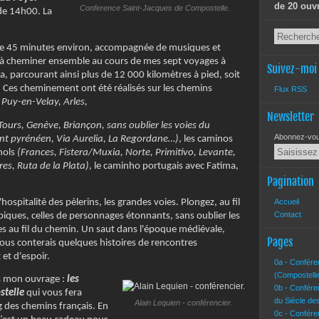
de 20 ouv
Conference Saint-Jacques de Compostelle.
de 14h00. La
de 45 minutes environ, accompagnée de musiques et
e à cheminer ensemble au cours de mes sept voyages à
Suivez-moi
 parcourant ainsi plus de 12 000 kilomètres à pied, soit
 Ces cheminement ont été réalisés sur les chemins
Flux RSS
e Puy-en-Velay, Arles,
Newsletter
Tours, Genève, Briançon, sans oublier les voies du
Abonnez-vous
t pyrénéen, Via Aurelia, La Regordane…)
, les caminos
nols
(Frances, Fistera/Muxia, Norte, Primitivo, Levante,
es, Ruta de la Plata)
, le caminho portugais avec Fatima,
Pagination
hospitalité des pèlerins, les grandes voies. Plongez, au fil
Accueil
Contact
ypiques, celles de personnages étonnants, sans oublier les
tées au fil du chemin. Un saut dans l'époque médiévale,
Pages
vous conterais quelques histoires de rencontres
et d'espoir.
0a - Confére
(Compostelle
is mon ouvrage :
les
0b - Confére
stelle
qui vous fera
du Siècle de
Alain Lequien - conférencier.
ng des chemins français. En
0c - Confére