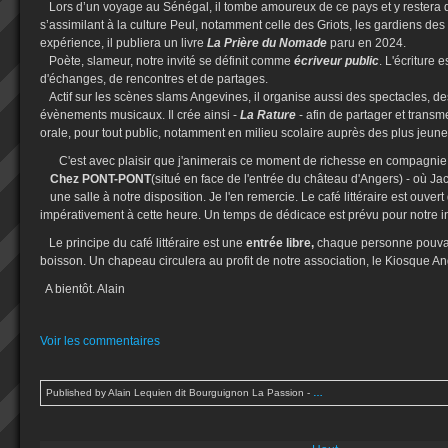
Lors d’un voyage au Sénégal, il tombe amoureux de ce pays et y restera
s’assimilant à la culture Peul, notamment celle des Griots, les gardiens des 
expérience, il publiera un livre
La Prière du Nomade
paru en 2024.
Poète, slameur, notre invité se définit comme
écriveur public
. L'écriture e
d'échanges, de rencontres et de partages.
Actif sur les scènes slams Angevines, il organise aussi des spectacles, de
évènements musicaux. Il crée ainsi -
La Rature
- afin de partager et transme
orale, pour tout public, notamment en milieu scolaire auprès des plus jeune
C'est avec plaisir que j'animerais ce moment de richesse en compagnie 
Chez PONT-PONT
(situé en face de l'entrée du château d'Angers) - où Ja
une salle à notre disposition. Je l'en remercie. Le café littéraire est ouver
impérativement à cette heure. Un temps de dédicace est prévu pour notre 
Le principe du café littéraire est une
entrée libre,
chaque personne pouv
boisson. Un chapeau circulera au profit de notre association, le Kiosque 
A bientôt. Alain
Voir les commentaires
Published by Alain Lequien dit Bourguignon La Passion
-
…