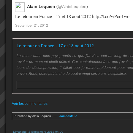
Alain Lequien (
@AlainLequien
)
Le retour en France - 17 et 18 aout 2012
http://t.co/viPco1wo
September 21, 2012
Le retour en France - 17 et 18 aout 2012
Le retour dans mon pays, après ce que j'ai vécu tout au long de ce
révéler un moment plutôt délicat. Car, contrairement à ce que j'avais p
jours de décompression, il fallait que je rentre rapidement pour rem
envers René, notre patriarche de quatre-vingt-seize ans, hospitalisé.
Voir les commentaires
Published by Alain Lequien
-
…
-
compostelle
Dimanche, 2 Septembre 2012 04:09