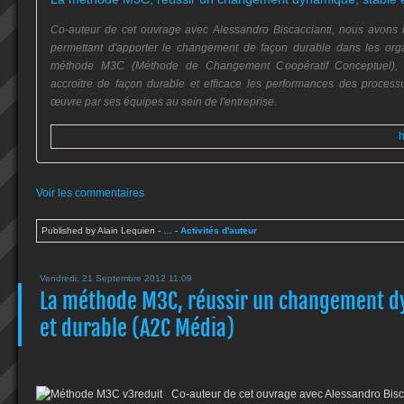
Co-auteur de cet ouvrage avec Alessandro Biscaccianti, nous avons
permettant d'apporter le changement de façon durable dans les orga
méthode M3C (Méthode de Changement Coopératif Conceptuel), le
accroitre de façon durable et efficace les performances des proce
œuvre par ses équipes au sein de l'entreprise.
h
Voir les commentaires
Published by Alain Lequien
-
…
-
Activités d'auteur
Vendredi, 21 Septembre 2012 11:09
La méthode M3C, réussir un changement d
et durable (A2C Média)
Co-auteur de cet ouvrage avec Alessandro Bisc