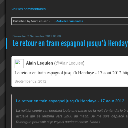
Voir les commentaires
Published by AlainLequien
-
…
-
Activités familiales
Dimanche, 2 Septembre 2012 08:09
Le retour en train espagnol jusqu’à Hendaye
Alain Lequien (
@AlainLequien
)
Le retour en train espagnol jusqu’à Hendaye - 17 aout 2012
ht
September 02, 2012
Le retour en train espagnol jusqu'à Hendaye - 17 aout 2012
La nuit fut courte car, pendant toute une partie de la nuit, j'entendis le 
actuelle qui se termina vers 2h00 du matin. Je me suis déplacé au
l'albergue pour voir si je voyais quelque chose. Nada !