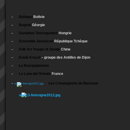
-
Bafopaz
Bolivie
-
Bagrati
Géorgie
-
Danubius Tancegyuttes
Hongrie
-
Ensemble Janosicek
République Tchèque
-
Folk Art Troupe of Jiande
Chine
-
Koulé Kreyol
– groupe des Antilles de Dijon
-
La Bourguignonne
-
La Luna del Oriente
France
-
Les Compagnons du Bareuzai