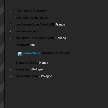
-
Les En
fants d
u Morvan
-
Les Petits Vendangeurs
-
Les Portugais de Dijon ULFE
France
-
Les Vendangeurs
-
Mackinaw - Les Jouals Verts
Canada
-
Rhydham
Inde
-
S
audades de Portugal
-
Sounds of Africa
Kenya
-
Warszawa
- Pologne
-
Wisla Krakowiak
- Pologne