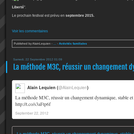
Liberté
".
Le prochain festival est prévu en
septembre 2015.
Voir les commentaires
Published by AlainLequien
-
…
-
Activités familiales
Samedi, 22 Septembre 2012 01:09
La méthode M3C, réussir un changement d
Alain Lequien (
@AlainLequien
)
La méthode M3C, réussir un changement dynamique, stable et
http://t.co/s3aFtp6f
September 22, 2012
La méthode M3C, réussir un changement dynamique, stable e