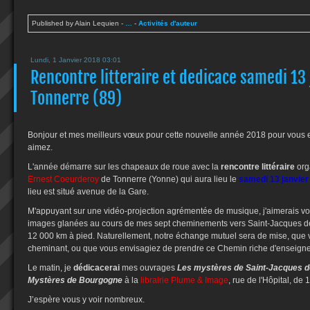
Published by Alain Lequien
-
…
-
Activités d'auteur
Lundi, 1 Janvier 2018 03:01
Rencontre litteraire et dedicace samedi 13 
Tonnerre (89)
Bonjour et mes meilleurs vœux pour cette nouvelle année 2018 pour vous 
aimez.
L'année démarre sur les chapeaux de roue avec la
rencontre littéraire
org
Ernest Coeurderoy
de Tonnerre (Yonne) qui aura lieu le
samedi 13 janvier
lieu est situé avenue de la Gare.
M'appuyant sur une vidéo-projection agrémentée de musique, j'aimerais vo
images glanées au cours de mes sept cheminements vers Saint-Jacques de
12 000 km à pied. Naturellement, notre échange mutuel sera de mise, que 
cheminant, ou que vous envisagiez de prendre ce Chemin riche d'enseign
Le matin, je
dédicacerai
mes ouvrages
Les mystères de Saint-Jacques 
Mystères de Bourgogne
à la
librairie Plume & Image
, rue de l'Hôpital, d
J’espère vous y voir nombreux.