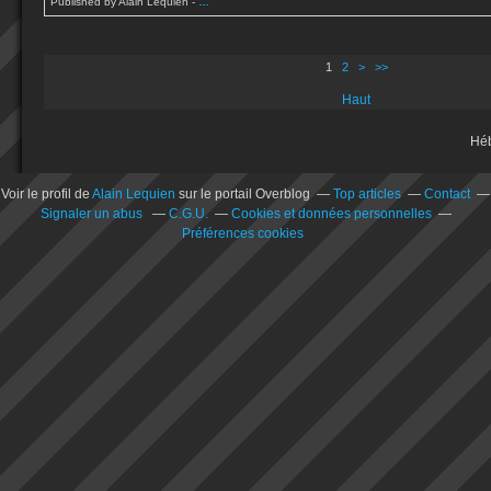
Published by Alain Lequien
-
…
1
2
>
>>
Haut
Hé
Voir le profil de
Alain Lequien
sur le portail Overblog
Top articles
Contact
Signaler un abus
C.G.U.
Cookies et données personnelles
Préférences cookies