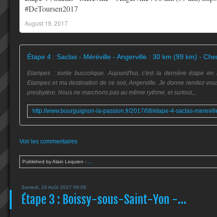
#DeToursen2017
August 19, 2017
Etampes : sortie buccolique. Aujourd'hui, c'est la dernière étape en 
Etampes et ma destination de ce soir, Angerville. Je donne rendez-vou
presbytère. Nous ne marchons pas au même rythme, et surtout,...
Voir les commentaires
Published by Alain Lequien
-
…
Samedi, 19 Août 2017 09:08
Étape 3 : Boissy-sous-Saint-Yon -...