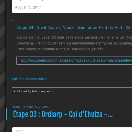
August 15, 2017
Col de Gamia. Lever tôt pour cette étape qui doit me mener à Saint-J
Chemin du Piémont pyrénéen. Le petit-déjeuner étant posé sur la table, j
Prise rapide car, comme le cheval sent l'écurie, j'ai très...
Voir les commentaires
Published by Alain Lequien
-
…
Mardi, 15 Août 2017 08:08
Étape 33 : Ordiarp - Col d'Ehutza -...