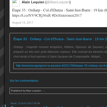
Alain Lequien (
@AlainLequien
)
Étape 33 : Ordiarp - Col d'Ehutza - Saint-Just-Ibarre : 19 km 
https://t.co/NV9CRj36xR
#DeSisteronen2017
August 15, 2017
Ordiarp : chapelle romane templière. Hélène, l'épouse de Sauveur, 
préparé un très bon petit déjeuner copieux. Elle connait les besoins 
s'est rendu à huit reprises à Saint-Jacques de Compostelle. Malgré...
Voir les commentaires
Published by Alain Lequien
-
…
Mardi, 15 Août 2017 08:08