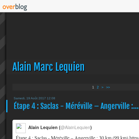
Alain Marc Lequien
1
2
>
>>
Samedi, 19 Août 2017 12:08
Étape 4 : Saclas - Méréville – Angerville :...
Alain Lequien (
@AlainLequien
)
Étape 4 : Saclas - Méréville – Angerville : 30 km (99 km)
http