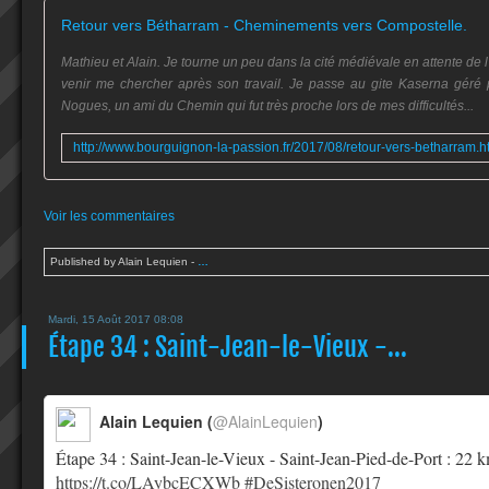
Retour vers Bétharram - Cheminements vers Compostelle.
Mathieu et Alain. Je tourne un peu dans la cité médiévale en attente de l
venir me chercher après son travail. Je passe au gite Kaserna gér
Nogues, un ami du Chemin qui fut très proche lors de mes difficultés...
Voir les commentaires
Published by Alain Lequien
-
…
Mardi, 15 Août 2017 08:08
Étape 34 : Saint-Jean-le-Vieux -...
Alain Lequien (
@AlainLequien
)
Étape 34 : Saint-Jean-le-Vieux - Saint-Jean-Pied-de-Port : 22
https://t.co/LAybcECXWb
#DeSisteronen2017