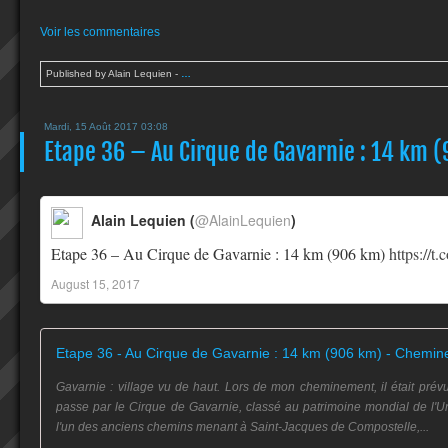
Voir les commentaires
Published by Alain Lequien
-
…
Mardi, 15 Août 2017 03:08
Etape 36 – Au Cirque de Gavarnie : 14 km (
Alain Lequien (
@AlainLequien
)
Etape 36 – Au Cirque de Gavarnie : 14 km (906 km)
https://
August 15, 2017
Gavarnie : village vu de haut. Lors de mon cheminement, il était prévu
passe par le Cirque de Gavarnie, classé au patrimoine mondial de l'Un
l'un des anciens chemins menant à Saint-Jacques de Compostelle,...