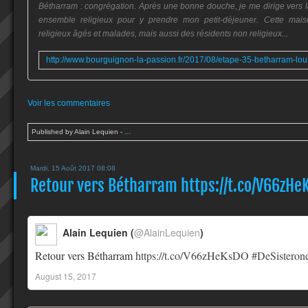
Bétharram : congrégation. Après une bonne douche, je me dirige vers l
ensemble religieux pour y prendre mon petit-déjeuner. Cette mais
religieux âgés et malades, mais aussi des résidents non religieux...
Voir les commentaires
Published by Alain Lequien
-
…
Mardi, 15 Août 2017 08:08
Retour vers Bétharram https://t.co/V66zHeK
Alain Lequien (
@AlainLequien
)
Retour vers Bétharram
https://t.co/V66zHeKsDO
#DeSisteron
August 15, 2017