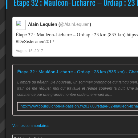
Étape 32 : Mauléon-Licharre – Ordiap : 23 
Alain Lequien (
@AlainLequien
)
Étape 32 : Mauléon-Licharre – Ordiap : 23 km (835 km)
https
#DeSisteronen2017
August 15, 2017
L'ombre du pélerin. De nouveau, un sommeil profond ce qui fait du bien. I
train de me réguler, moi qui travaille et rédige souvent la nuit. Une s
commence par une grande montée raide cheminant au...
Voir les commentaires