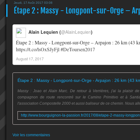
Jeudi, 17 Août 2017 03:08
Étape 2 : Massy - Longpont-sur-Orge – Arpa
Alain Lequien (
@AlainLequien
)
Étape 2 : Massy - Longpont-sur-Orge – Arpajon : 26 km (43 k
https://t.co/lsOxSJyFjl
#DeToursen2017
August 17, 2017
Massy : Joao et Alain Marc. De retour à Verrières, j'ai la plaisir 
compagnon de route rencontré sur le Camino Primitivo et à San
l'association Compostelle 2000 et aussi baliseur de ce chemin. Nous allo
Voir les commentaires