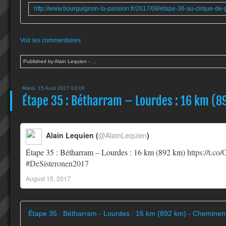
Voir les commentaires
Published by Alain Lequien
-
…
Mardi, 15 Août 2017 03:08
Étape 35 : Bétharram – Lourdes : 16 km (89
Alain Lequien (
@AlainLequien
)
Étape 35 : Bétharram – Lourdes : 16 km (892 km)
https://t.
#DeSisteronen2017
August 15, 2017