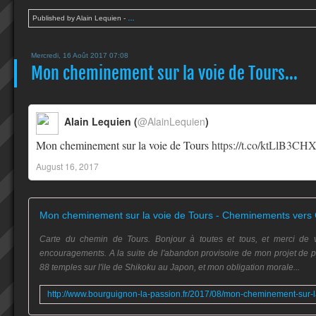
Published by Alain Lequien
-
…
Mercredi, 16 Août 2017 07:08
Mon cheminement sur la voie de Tours...
Alain Lequien (
@AlainLequien
)
Mon cheminement sur la voie de Tours
https://t.co/ktLlB3CHX
August 16, 2017
Mon cheminement sur la voie de Tours - Cheminements vers 
Carte du chemin de Tours. Bonjour à toutes et tous, et merci de 
encouragements. A la suite de l'abandon provisoire de mon projet de pè
88 temples sur l'ile de Shikoku au Japon, et mon obligation morale...