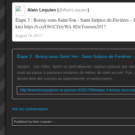
Alain Lequien (
@AlainLequien
)
Étape 3 : Boissy-sous-Saint-Yon - Saint-Sulpice-de-Faviéres –
km)
https://t.co/Ob1CfxtyWA
#DeToursen2017
August 19, 2017
Arpajon : nos hôtes. Après un petit-déjeuner copieux préparé par nos
route qui passe à quelques centaines de mètres de notre accueil. Puis,
devant faire des courses au supermarché, et surtout parce...
Voir les commentaires
Published by Alain Lequien
-
…