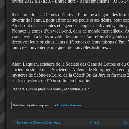
février 2012 à
17h30. -
Entrée libre - Renseignements : 03 85 3
Il était une fois… Depuis qu’il rêve, l’homme a le goût des histoi
divertir de l’ennui, pour affronter ses peurs et ses désirs, pour e
Ainsi sont nés les contes et légendes peuplés de divinités, lutins,
Plongez le temps d’un week-end, dans ce monde merveilleux. Aute
vous invitent à la découverte des contes d’autrefois et légendes 
découvrir leurs origines, leurs différences et leurs raisons d’être.
tour créer, inventer et imaginer de nouvelles histoires…
Alain Lequien, sciétaire de la Société des Gens de Lettres et du 
ancien président de la Sociétédes Auteurs de Bourgogne, a écrit 
mystères de Saône-et-Loire, de la Côted’Or, du Jura et fin mars 
sur les mystères de l’Ain sortira en librairie.
J'espere avoir le plaisir de vous y rencontrer. Alain
Published by AlainLequien
-
…
-
Activités d'auteur
← Le tram de Dijon au 15 janvier...
⇧ Haut
Sur