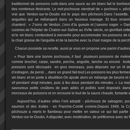
traditionnel de poissons cuits dans une sauce au vin blanc fait le bonheur
des nombreux itinérants. Le mot pochouse viendrait de « pochous », pêche
vrai que Verdun-sur-le-Doubs est le pays des pêcheurs.Dans l’assiette,
anguilles qui se mélangent dans un heureux mariage. Et tous ensemb
chantent : « J’sons de Verdun, j’ons d’la gueule et j’savons nager. » Da
cuisines de l'hôpital de Chalon-sur-Saône au XVIIe siècle, on glorifiait cet
et le vin blanc s'entendent à merveille pour accommoder les poissons de
la chair grasse de l'anguille et de la tanche avec la chair maigre de la perc
Chacun possède sa recette, aussi je vous en propose une parmi d’autres
« Pour faire une bonne
pochouse
,
il faut
plusieurs poissons de rivièr
comme brochet, carpe, sandre, perche, anguille, tanche ou encore truite.
poissons sont découpés
en gros morceaux, puis déposés sur un lit de 
d’estragon, de persil..., dans un grand fait-tout.Les poissons les plus ferm
vin blanc et on porte à ébullition.On ajoute alors un mélange de beurre et 
vif pendant vingt minutes, puis à feu doux pendant dix minutes. » La main 
savoureux petits croûtons de pain aillés et poêlés sont disposés dans
morceaux de poissons et on recouvre le tout de la sauce chaude, fumante e
Aujourd’hui, d’autres villes l’ont adopté - pôchouze de sabagnin, p
saumon et des truites - en Franche-Comté voisine,Depuis 1949, la Con
pôchouze a repris le flambeau pour mettre en valeur ce qui fait partie
Verdun-sur-le-Doubs. A déguster, avec modération, de préférence avec du 