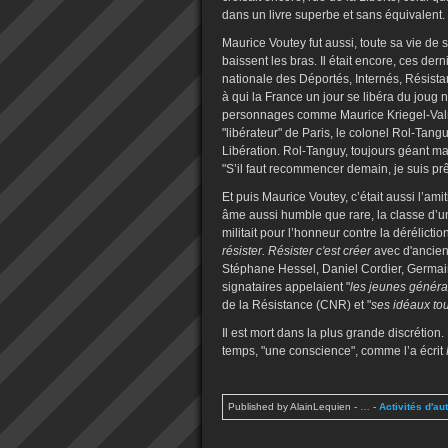
dans un livre superbe et sans équivalent.
Maurice Voutey fut aussi, toute sa vie de
baissent les bras. Il était encore, ces de
nationale des Déportés, Internés, Résistant
à qui la France un jour se libéra du joug n
personnages comme Maurice Kriegel-Valr
"libérateur" de Paris, le colonel Rol-Tan
Libération. Rol-Tanguy, toujours géant ma
"S’il faut recommencer demain, je suis prê
Et puis Maurice Voutey, c’était aussi l’amit
âme aussi humble que rare, la classe d’un
militait pour l’honneur contre la dérélictio
résister. Résister c'est créer
avec d'ancie
Stéphane Hessel, Daniel Cordier, Germain
signataires appelaient "
les jeunes générat
de la Résistance (CNR) et "
ses idéaux tou
Il est mort dans la plus grande discrétion
temps, "une conscience", comme l’a écrit
Published by AlainLequien
-
…
-
Activités d'au