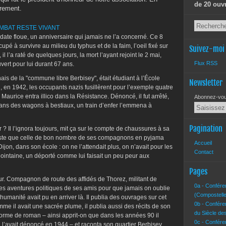
de 20 ouv
èrement.
MBAT RESTE VIVANT
 date floue, un anniversaire qui jamais ne l’a concerné. Ce 8
cupé à survivre au milieu du typhus et de la faim, l’oeil fixé sur
Suivez-moi
l’a raté de quelques jours, la mort l’ayant rejoint le 2 mai,
Flux RSS
ouvert pour lui durant 67 ans.
nais de la "commune libre Berbisey", était étudiant à l’École
Newsletter
en 1942, les occupants nazis fusillèrent pour l’exemple quatre
Maurice entra illico dans la Résistance. Dénoncé, il fut arrêté,
Abonnez-vous
ans des wagons à bestiaux, un train d’enfer l’emmena à
Pagination
r ? Il l’ignora toujours, mit ça sur le compte de chaussures à sa
obuste que celle de bon nombre de ses compagnons en pyjama
Accueil
Dijon, dans son école : on ne l’attendait plus, on n’avait pour les
Contact
ointaine, un déporté comme lui faisait un peu peur aux
Pages
ur. Compagnon de route des affidés de Thorez, militant de
0a - Confére
les aventures politiques de ses amis pour que jamais on oublie
(Compostelle
humanité avait pu en arriver là. Il publia des ouvrages sur cet
0b - Confére
mme il avait une sacrée plume, il publia aussi des récits de son
du Siècle de
rme de roman – ainsi apprit-on que dans les années 90 il
0c - Confére
qui l’avait dénoncé en 1944 – et raconta son quartier Berbisey