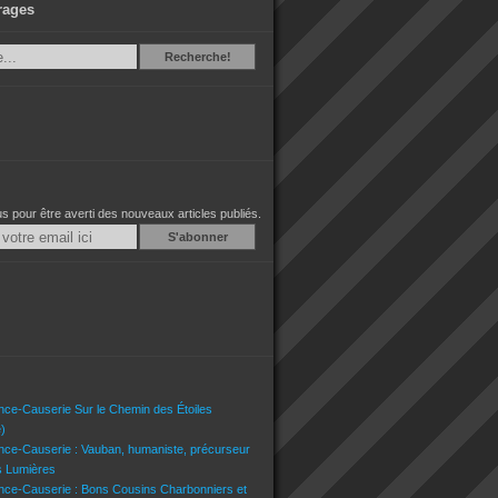
rages
Recherche
Recherche!
 pour être averti des nouveaux articles publiés.
Email
nce-Causerie Sur le Chemin des Étoiles
)
nce-Causerie : Vauban, humaniste, précurseur
s Lumières
nce-Causerie : Bons Cousins Charbonniers et