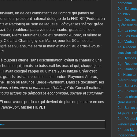
carbonari
0d - Echang
 survivant, un de ces combattants de l’ombre qui jamais ne
en 1965
rniers mois, président national délégué de la FNDIRP (Fédération
1a - Destins 
s et Patriotes) au sein de laquelle il côtoyait les "héros" grâce
quête d'identi
azi. Je n’oublierai pas avoir pu connaître, grâce à lui, des
1b - La révo
imont, Pierre Meunier, Lucie et Raymond Aubrac, et même le
1c - Les troi
guy. C’était à Champigny-sur-Marne, pour les 50 ans de la
1d - Vauban,
lgré ses 90 ans, me serra la main et me dit, au garde-à-vous :
1e-Au coeur 
t"!
plus d’un mil
1f - Hymnes
ié toujours offerte, sans discrimination, c’était la chaleur d’une
1g - Recettes
 homme qui jamais ne baisserait les bras et qui, chaque jour,
1h - Vauban l
n. Il avait cosigné l'appel du 8 mars 2004 intitulé
Créer c'est
1i - Haine te
ns grands résistants comme Lise London, Raymond Aubrac,
Gérard Pioge
e Tillion ou Maurice Kriegel-Valrimont. Dans ce document, les
2a - Sur la 
ions à faire vivre et transmettre l'héritage"
du Conseil national
2b - En chem
jours actuels de démocratie économique, sociale et culturelle"
.
2c - Le chie
. Et nous avons perdu ce qui devient de plus en plus rare en ces
(livre illustré)
France-Soir
.
Michel HUVET
2d - Sur les 
44 jours, 1 
2e - Père et
Fisterra par
teur
2f - Les Mys
Indisponible