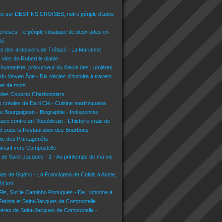
es sur DESTINS CROISES, notre périple d'ados
croisés - le périple initiatique de deux ados en
té
lte des ardoisiers de Trélazé - La Marianne
s vies de Robert le diable
 humaniste, précurseur du Siècle des Lumières
du Moyen Âge - Dix siècles d’histoire à travers
lier de mots
 des Cousins Charbonniers
 créoles de Da ti Clé - Cuisine martiniquaise
e Bourguignon - Biographie - Indisponible
nace contre un Républicain - L'histoire vraie de
t sous la Restauration des Bourbons
voie des Plantagenêts
inant vers Compostelle
n de Saint-Jacques - 1 - Au printemps de ma vie
pas de Sigéric - La Francigena de Calais à Aoste,
134 km.
 Fils, Sur le Caminho Portugues - De Lisbonne à
 Fatima et Saint-Jacques de Compostelle
tères de Saint-Jacques de Compostelle -