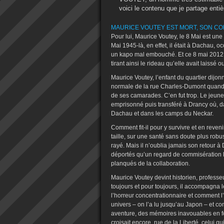
voici le contenu que je partage enti
MAURICE VOUTEY EST MORT, SON CO
Pour lui, Maurice Voutey, le 8 Mai est une
Mai 1945-là, en effet, il était à Dachau, oc
un kapo mal embouché. Et ce 8 mai 2012, il 
tirant ainsi le rideau qu’elle avait laissé 
Maurice Voutey, l’enfant du quartier dijon
normale de la rue Charles-Dumont quand, 
de ses camarades. C’en fut trop. Le jeune 
emprisonné puis transféré à Drancy où, d
Dachau et dans les camps du Neckar.
Comment fit-il pour y survivre et en reveni
taille, sur une santé sans doute plus r
rayé. Mais il n’oublia jamais son retour à 
déportés qu’un regard de commisération l
planqués de la collaboration.
Maurice Voutey devint historien, professe
toujours et pour toujours, il accompagna 
l’horreur concentrationnaire et comment l’
univers – on l’a lu jusqu’au Japon – et co
aventure, des mémoires inavouables en fo
croisait encore, rue de la Liberté, celui 