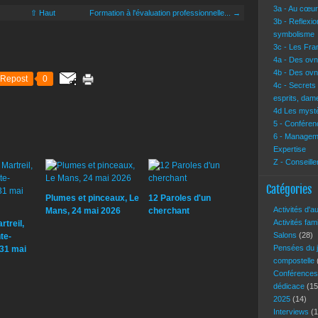
3a - Au cœur 
⇧ Haut
Formation à l'évaluation professionnelle... →
3b - Reflexi
symbolisme
3c - Les Fra
4a - Des ovn
4b - Des ovn
Repost
0
4c - Secrets
esprits, dam
4d Les mystè
5 - Conférenc
6 - Manageme
Expertise
Z - Conseille
Catégories
Plumes et pinceaux, Le
12 Paroles d'un
Activités d'a
Mans, 24 mai 2026
cherchant
Activités fam
treil,
Salons
(28)
te-
Pensées du 
-31 mai
compostelle
Conférence
dédicace
(15
2025
(14)
Interviews
(1