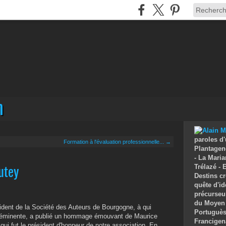
n
paroles d'
Formation à l'évaluation professionnelle... →
Plantagenê
- La Maria
Trélazé -
utey
Destins cr
quête d'id
précurseu
du Moyen 
sident de la Société des Auteurs de Bourgogne, à qui
Portuguès 
n éminente, a publié un hommage émouvant de Maurice
Francigen
 fut le président d'honneur de notre association. En