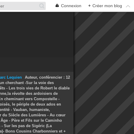
Connexion
+
Créer mon blog
Auteur, conférencier : 12
un cherchant -Sur la voie des
ts - Les trois vies de Robert le diable
nne,la révolte des ardoisiers de
 En cheminant vers Compostelle -
oisés, le périple de deux ados en
entité - Vauban, humaniste,
r du Siècle des Lumières - Au cœur
Âge - Père et Fils sur le Caminho
- Sur les pas de Sigéric (La
a)- Bons Cousins Charbonniers et +