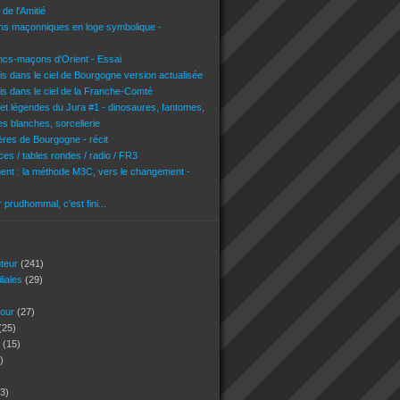
de l'Amitié
ons maçonniques en loge symbolique -
ncs-maçons d'Orient - Essai
is dans le ciel de Bourgogne version actualisée
is dans le ciel de la Franche-Comté
 et légendes du Jura #1 - dinosaures, fantomes,
es blanches, sorcellerie
res de Bourgogne - récit
es / tables rondes / radio / FR3
nt : la méthode M3C, vers le changement -
r prudhommal, c'est fini...
uteur
(241)
iliales
(29)
jour
(27)
(25)
s
(15)
)
3)