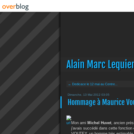
Alain Marc Lequie
← Dedicace le 12 mai au Centre...
Dimanche, 13 Mai 2012 03:05
Hommage à Maurice Vo
Mon ami
Michel Huvet
, ancien pré
j'avais succédé dans cette fonctio
VOUTEY, un homme très estimable qui