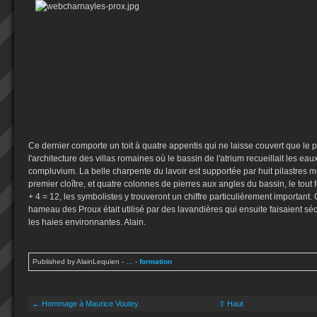
Ce dernier comporte un toit à quatre appentis qui ne laisse couvert que le pl
l'architecture des villas romaines où le bassin de l'atrium recueillait les ea
compluvium. La belle charpente du lavoir est supportée par huit pilastres m
premier cloître, et quatre colonnes de pierres aux angles du bassin, le tou
+ 4 = 12, les symbolistes y trouveront un chiffre particulièrement important.
hameau des Proux était utilisé par des lavandières qui ensuite faisaient séc
les haies environnantes. Alain.
Published by AlainLequien
-
…
-
formation
← Hommage à Maurice Voutey
⇧ Haut