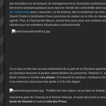
des formations en techniques de management et en évaluation profession
fait revenir pendant quelques jours dans le monde des collectivités alors 
de Compostelle
pour y souscrire. Ce fut d'abord, dés le lendemain de mon r
Grand Chalon à destination d'une quinzaine de cadres sur le rôle du manag
agents. Puis, à Charnay-lès-Macon, durant trois jours pour une centaine d'
utilisée pour les entretiens d'évaluation professionnelle.
J'y ai reçu un très bon accueil notamment de la part de la Directrice général
du Directeur financier et gestion administrative du personnel, Stephan S., q
tâche comme le montre
ces photos
. Si le travail fut studieux, l'ambiance fu
à les remercier aussi pour leur geste à la fin des stages.
Profitant de mon séjour, j'ai pu faire un footing 
l'ancienne gare de Charnay et la Roche-Vineuse, et aussi découvrir le vie
lavoir du Voisinet
et surtout
celui des Proux
.