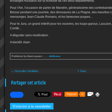
échanges fructueux sur la richesse de ces deux départements.
Pour l'Ain, l'occasion de parler de Mandrin, généralissime des contrebandi
Bresse pendant une journée, des dinosaures de La Plagne, des meurtres c
mensonges Jean-Claude Romans, et les fameuses poypes...
Pour le Jura, un grand intérêt pour les vouivres, les loups-garous, Lacuzon,
Comté...
A déguster sans modération.
A bientôt. Alain
Published by AlainLequien
-
…
-
dédicace
← Nouvelles familiales
⇧ Haut
Partager cet article
Repost
0
S'inscrire à la newsletter