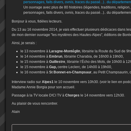
Un ouvrage avec plus de 80 histoires (légendes, traditions, religion, 
personnages, faits divers, ovnis, traces du passé...).. du départemen
Bonjour à vous, fidèles lecteurs.
Du 13 au 16 novembre 2014, je vais effectuer plusieurs dédicaces dans les
de mon dernier ouvrage "les mystères des Hautes-Alpes", éditions de Boré
Ainsi, je serais :
le 13 novembre à
Laragne-Montéglin
, librairie la Route du Sud de 9
le 14 novembre à
Embrun
, librairie Charabia, de 16h00 à 19h00,
le 15 novembre à
Guillestre
, librairie l’Écho des Mots, de 10h00 à 12
le 15 novembre à
Gap,
centre Leclerc, de 14h00 à 19h00,
le 16 novembre à
St Bonnet-en-Champsaur
, au Petit Champsaurin,
Interview radio sur
Alpes1
le 10 novembre vers 10h30. (voir le lien en podc
Madame Annie Borgia pour son accueil.
Passage à la TV locale D!CI TV à
Chorges
le 14 novembre vers 12h30.
Au plaisir de vous rencontrer.
Alain