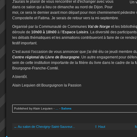
J'aurais le plaisir de vous rencontrer et d'échanger avec vous
Un v
dans ce salon qui a lieu ce dimanche au nord de Dijon. Pour
moi, ce sera le dernier avant mon départ pour mon cheminement pédestre 
Compostelle et Fatima. Je serais de retour vers la mi-septembre.
Organisé par la Communauté de Communes
Val de Norge
et les bibliothè
déroule de
10h00 à 18h00
à l’
Espace Loisirs
. La diversité des participan
les débats thématiques et les animations contribueront à faire de ce rende
festif important.
C'est aussi l'occasion de vous annoncer que j'ai été élu ce jeudi membre du
Centre régional du Livre de Bourgogne
. Un autre engagement pour défend
sein de cette institution importante de la filière du livre dans le cadre de la
Bourgogne-Franche-Comté.
A bientôt.
Alain Lequien dit Bourguignon la Passion
Published by Alain Lequien
-
…
-
Salons
← Au salon de Chevigny-Saint-Sauveur...
⇧ Haut
M