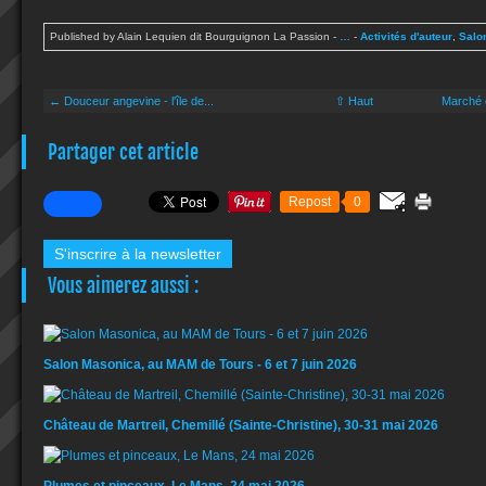
Published by Alain Lequien dit Bourguignon La Passion
-
…
-
Activités d'auteur
,
Salo
← Douceur angevine - l'île de...
⇧ Haut
Marché 
Partager cet article
Repost
0
S'inscrire à la newsletter
Vous aimerez aussi :
Salon Masonica, au MAM de Tours - 6 et 7 juin 2026
Château de Martreil, Chemillé (Sainte-Christine), 30-31 mai 2026
Plumes et pinceaux, Le Mans, 24 mai 2026