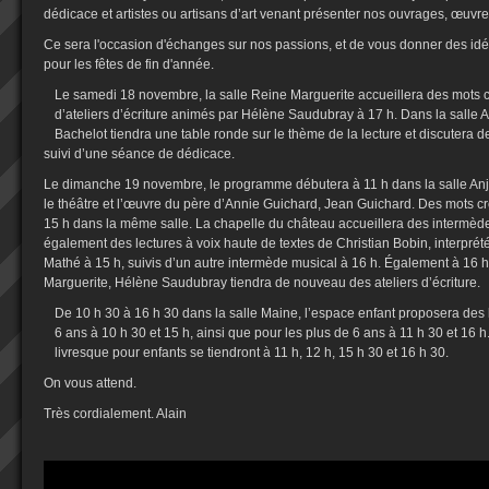
dédicace et artistes ou artisans d’art venant présenter nos ouvrages, œuvres
Ce sera l'occasion d'échanges sur nos passions, et de vous donner des i
pour les fêtes de fin d'année.
Le samedi 18 novembre, la salle Reine Marguerite accueillera des mots cr
d’ateliers d’écriture animés par Hélène Saudubray à 17 h. Dans la salle 
Bachelot tiendra une table ronde sur le thème de la lecture et discutera 
suivi d’une séance de dédicace.
Le dimanche 19 novembre, le programme débutera à 11 h dans la salle Anj
le théâtre et l’œuvre du père d’Annie Guichard, Jean Guichard. Des mots cr
15 h dans la même salle. La chapelle du château accueillera des intermèd
également des lectures à voix haute de textes de Christian Bobin, interpré
Mathé à 15 h, suivis d’un autre intermède musical à 16 h. Également à 16 h
Marguerite, Hélène Saudubray tiendra de nouveau des ateliers d’écriture.
De 10 h 30 à 16 h 30 dans la salle Maine, l’espace enfant proposera des l
6 ans à 10 h 30 et 15 h, ainsi que pour les plus de 6 ans à 11 h 30 et 16 h
livresque pour enfants se tiendront à 11 h, 12 h, 15 h 30 et 16 h 30.
On vous attend.
Très cordialement. Alain