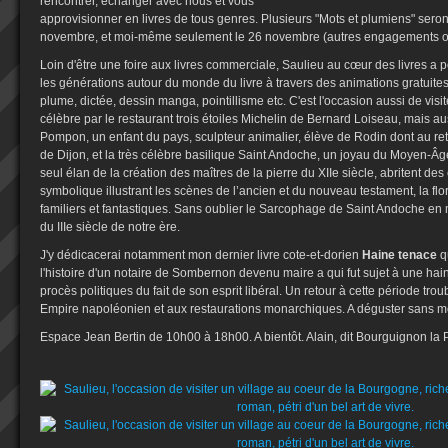
rencontrer, échanger avec nous et vous
approvisionner en livres de tous genres. Plusieurs "Mots et plumiens" sero
novembre, et moi-même seulement le 26 novembre (autres engagements ob
Loin d'être une foire aux livres commerciale, Saulieu au cœur des livres a p
les générations autour du monde du livre à travers des animations gratuites e
plume, dictée, dessin manga, pointillisme etc. C'est l'occasion aussi de visit
célèbre par le restaurant trois étoiles Michelin de Bernard Loiseau, mais 
Pompon, un enfant du pays, sculpteur animalier, élève de Rodin dont au ret
de Dijon, et la très célèbre basilique Saint Andoche, un joyau du Moyen-Âg
seul élan de la création des maîtres de la pierre du XIIe siècle, abritent d
symbolique illustrant les scènes de l’ancien et du nouveau testament, la flo
familiers et fantastiques. Sans oublier le Sarcophage de Saint Andoche en 
du IIIe siècle de notre ère.
J'y dédicacerai notamment mon dernier livre cote-et-dorien
Haine tenace
q
l'histoire d'un notaire de Sombernon devenu maire a qui fut sujet à une ha
procès politiques du fait de son esprit libéral. Un retour à cette période trou
Empire napoléonien et aux restaurations monarchiques. A déguster sans m
Espace Jean Bertin de 10h00 à 18h00. A bientôt. Alain, dit Bourguignon la