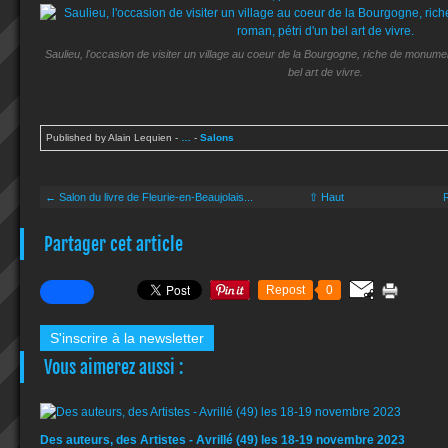
Saulieu, l'occasion de visiter un village au coeur de la Bourgogne, riche de monumen
bel art de vivre.
Published by Alain Lequien
-
…
-
Salons
← Salon du livre de Fleurie-en-Beaujolais...
⇧ Haut
R
Partager cet article
Repost
0
S'inscrire à la newsletter
Vous aimerez aussi :
Des auteurs, des Artistes - Avrillé (49) les 18-19 novembre 2023