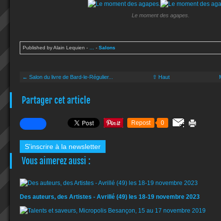
Le moment des agapes.
Published by Alain Lequien
-
…
-
Salons
← Salon du livre de Bard-le-Régulier...
⇧ Haut
Partager cet article
Repost
0
S'inscrire à la newsletter
Vous aimerez aussi :
Des auteurs, des Artistes - Avrillé (49) les 18-19 novembre 2023