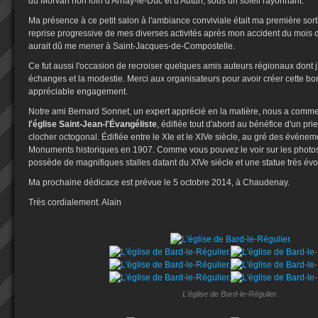
du Morvan non loin d'Arnay-le-Duc et d'Autun, sous un soleil rayonnant.
Ma présence à ce petit salon à l'ambiance conviviale était ma première sorti
reprise progressive de mes diverses activités après mon accident du mois d
aurait dû me mener à Saint-Jacques-de-Compostelle.
Ce fut aussi l'occasion de recroiser quelques amis auteurs régionaux dont j
échanges et la modestie. Merci aux organisateurs pour avoir créer cette b
appréciable engagement.
Notre ami Bernard Sonnet, un expert apprécié en la matière, nous a commen
l'église Saint-Jean-l'Évangéliste
, édifiée tout d'abord au bénéfice d'un pri
clocher octogonal. Édifiée entre le XIe et le XIVe siècle, au gré des événeme
Monuments historiques en 1907. Comme vous pouvez le voir sur les photos jo
possède de magnifiques stalles datant du XIVe siècle et une statue très évo
Ma prochaine dédicace est prévue le 5 octobre 2014, à Chaudenay.
Très cordialement. Alain
L'église de Bard-le-Régulier.