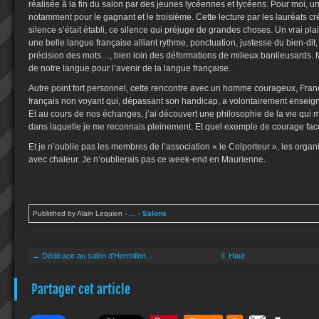
réalisée à la fin du salon par des jeunes lycéennes et lycéens. Pour moi, u
notamment pour le gagnant et le troisième. Cette lecture par les lauréats c
silence s’était établi, ce silence qui préjuge de grandes choses. Un vrai pl
une belle langue française alliant rythme, ponctuation, justesse du bien-d
précision des mots…, bien loin des déformations de milieux banlieusards. M
de notre langue pour l’avenir de la langue française.
Autre point fort personnel, cette rencontre avec un homme courageux, Fra
français non voyant qui, dépassant son handicap, a volontairement enseign
Et au cours de nos échanges, j’ai découvert une philosophie de la vie qui
dans laquelle je me reconnais pleinement. Et quel exemple de courage face 
Et je n’oublie pas les membres de l’association « le Colporteur », les organi
avec chaleur. Je n’oublierais pas ce week-end en Maurienne.
Published by Alain Lequien
-
…
-
Salons
← Dédicace au salon d'Hermillon...
⇧ Haut
Partager cet article