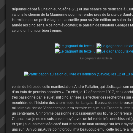
déjeuner-débat à Chalon-sur-Saône (71) et une séance de dédicace à Cult
j’ai pris le chemin de la Maurienne pour me rendre près de la cité de Sain
Hermillon est un petit village qui accueille pour sa 24e édition un salon du l
année les cinq sens. A ce nom évocateur, le parrain dessinateur Georges Mi
celui d’un humour bien trempé.
Le gagnant du texte lu.
voisin du héros de cette manifestation, André Pallatier, qui dédicaçait son o
d’un train de permissionnaires ». En effet, le 12 décembre 1917, cet « acciden
très passionné par le sujet, mit cinq années à effectuer des recherches sur c
meurtrière de l’histoire des chemins de fer français. Il passa de nombreuse
militaires du fort de Vincennes pour en extraire ce que la « Grande Muette
un centenaire. Un homme passionné et passionnant qui fit une conférence 
Chance, car je ne me suis pas ennuyé avec un tel voisin très enrichissant (c
et que j’ai quasiment dédicacé tout le stock de mon ouvrage sur les « myst
uns sur l’Ain voisin.Autre point fort qui m’a beaucoup ému, cette lecture à h