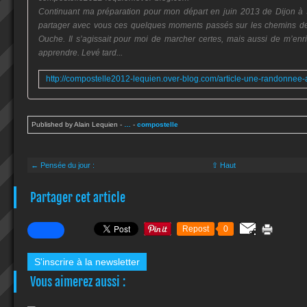
Continuant ma préparation pour mon départ en juin 2013 de Dijon à S
partager avec vous ces quelques moments passés sur les chemins de
Ouche. Il s’agissait pour moi de marcher certes, mais aussi de m’enri
apprendre. Levé tard...
Published by Alain Lequien
-
…
-
compostelle
← Pensée du jour :
⇧ Haut
Partager cet article
Repost
0
S'inscrire à la newsletter
Vous aimerez aussi :