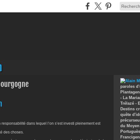
n
 bourgogne
paroles d'
Plantagenê
- La Maria
n
Trélazé -
Destins cr
quête d'id
précurseu
responsabilité dans lequel l’on s’est investi pleinement est
du Moyen 
Portuguès 
ité des choses.
Francigen