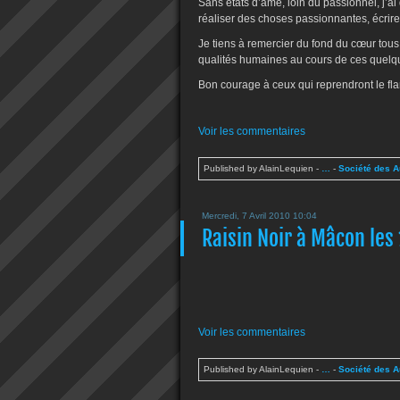
Sans états d’âme, loin du passionnel, j’a
réaliser des choses passionnantes, écrire,
Je tiens à remercier du fond du cœur tous c
qualités humaines au cours de ces quelq
Bon courage à ceux qui reprendront le f
Voir les commentaires
Published by AlainLequien
-
…
-
Société des 
Mercredi, 7 Avril 2010 10:04
Raisin Noir à Mâcon les 
Voir les commentaires
Published by AlainLequien
-
…
-
Société des 