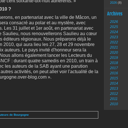
te cent soixante-dix-huit adhérents. »
2026
(8)
2010 ?
Archives
serons, en partenariat avec la ville de Mâcon, un
2026
 sera consacré au polar et au mystère, avec
2025
. Les 31 juillet et 1er août, en partenariat avec
2024
 de Saulieu, nous renouvellerons Saulieu au cœur
2023
les éditeurs régionaux. Nous préparons déjà le
2022
n 2010, qui aura lieu les 27, 28 et 29 novembre
2021
ix auteurs. Le pays invité d'honneur sera la
2020
. Nous allons également lancer les Lecteurs du
2019
SNCF : durant quatre samedis en 2010, un train à
2018
vec les auteurs de la SAB ayant une parution
2017
utres activités, on peut aller voir l'actualité de la
2016
urgogne.over-blog.com ».
2015
2014
2013
2012
2011
2010
Auteurs de Bourgogne