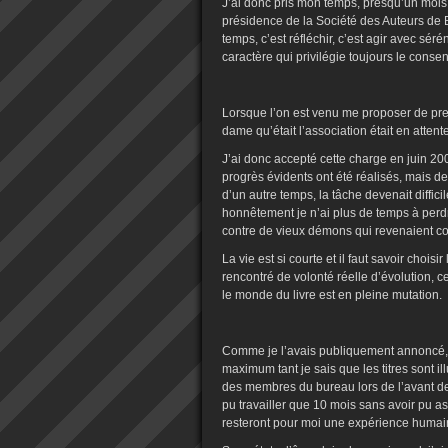
J’ai donc pris mon temps, presqu’un mois
présidence de la Société des Auteurs de
temps, c’est réfléchir, c’est agir avec sér
caractère qui privilégie toujours le consen
Lorsque l’on est venu me proposer de prend
dame qu’était l’association était en atten
J’ai donc accepté cette charge en juin 2
progrès évidents ont été réalisés, mais de
d’un autre temps, la tâche devenait diffici
honnêtement je n’ai plus de temps à perdr
contre de vieux démons qui revenaient c
La vie est si courte et il faut savoir choisi
rencontré de volonté réelle d’évolution, ce
le monde du livre est en pleine mutation.
Comme je l’avais publiquement annoncé, j
maximum tant je sais que les titres sont i
des membres du bureau lors de l’avant der
pu travailler que 10 mois sans avoir pu a
resteront pour moi une expérience huma