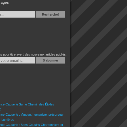
rages
Recherche
Recherche!
 pour être averti des nouveaux articles publiés.
Email
nce-Causerie Sur le Chemin des Étoiles
)
nce-Causerie : Vauban, humaniste, précurseur
s Lumières
nce-Causerie : Bons Cousins Charbonniers et