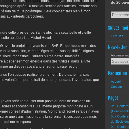
, pour écrire ces quelques mots annonçant ma démission de la
de 20 ouv
 Bourgogne après 10 mois au service des auteurs. Prendre son
énité loin de toute polémique. Cela convient très bien à mon
sus aux intérêts particuliers.
Suivez-moi
re cette présidence, j’ai hésité, mais cette belle et vieille
Flux RSS
te suite au départ de Michel Huvet.
009 avec le projet de dynamiser la SAB. En quelques mois, des
Newsletter
vant la suspicion, certains égos et des susceptibilités dignes
Abonnez-vous
le, voire impossible. J’aurais pu me battre, mais très
e à dépenser mon énergie dans des futilités, dans la lutte
omme un disque rayé s’ancrer sur un passé révolu.
Pagination
r là où l’on peut se réaliser pleinement. De plus, je n’ai pas
tte volonté qui permettrait de se projeter dans l’avenir alors que
Accueil
Contact
Pages
’avais prévu de quitter mon poste au bout de trois ans au
llusoires et accessoires. J’ai même proposé mon poste à l’un
0a - Confére
nier conseil d’administration. Mon grand regret sera de n’avoir
(Compostelle
ssurer une transmission dans la sérénité. Et ces quelques mois
0b - Confére
ine qui me marquera.
du Siècle de
0c - Confére