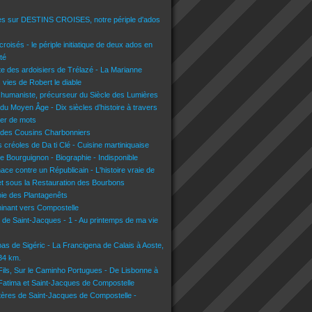
es sur DESTINS CROISES, notre périple d'ados
croisés - le périple initiatique de deux ados en
té
lte des ardoisiers de Trélazé - La Marianne
s vies de Robert le diable
 humaniste, précurseur du Siècle des Lumières
du Moyen Âge - Dix siècles d’histoire à travers
lier de mots
 des Cousins Charbonniers
 créoles de Da ti Clé - Cuisine martiniquaise
e Bourguignon - Biographie - Indisponible
nace contre un Républicain - L'histoire vraie de
t sous la Restauration des Bourbons
voie des Plantagenêts
inant vers Compostelle
n de Saint-Jacques - 1 - Au printemps de ma vie
pas de Sigéric - La Francigena de Calais à Aoste,
134 km.
 Fils, Sur le Caminho Portugues - De Lisbonne à
 Fatima et Saint-Jacques de Compostelle
tères de Saint-Jacques de Compostelle -