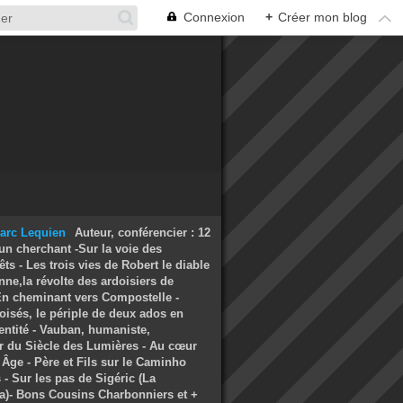
Connexion
+
Créer mon blog
Auteur, conférencier : 12
un cherchant -Sur la voie des
ts - Les trois vies de Robert le diable
nne,la révolte des ardoisiers de
 En cheminant vers Compostelle -
oisés, le périple de deux ados en
entité - Vauban, humaniste,
r du Siècle des Lumières - Au cœur
Âge - Père et Fils sur le Caminho
- Sur les pas de Sigéric (La
a)- Bons Cousins Charbonniers et +