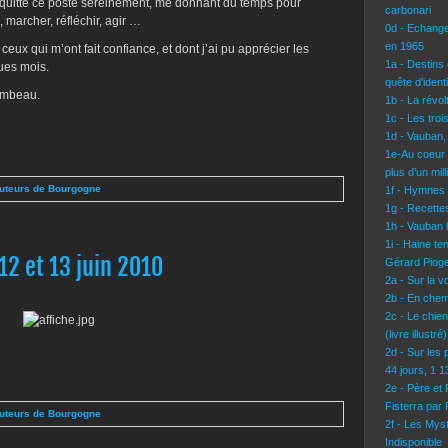
i quitté ce poste sereinement, me donnant du temps pour
carbonari
 marcher, réfléchir, agir …
0d - Echang
en 1965
eux qui m’ont fait confiance, et dont j’ai pu apprécier les
1a - Destins 
ues mois.
quête d'identi
lambeau.
1b - La révo
1c - Les troi
1d - Vauban,
1e-Au coeur 
plus d’un mil
Auteurs de Bourgogne
1f - Hymnes
1g - Recettes
1h - Vauban l
1i - Haine te
12 et 13 juin 2010
Gérard Pioge
2a - Sur la 
2b - En chem
2c - Le chie
(livre illustré)
2d - Sur les 
44 jours, 1 
2e - Père et
Fisterra par
Auteurs de Bourgogne
2f - Les Mys
Indisponible