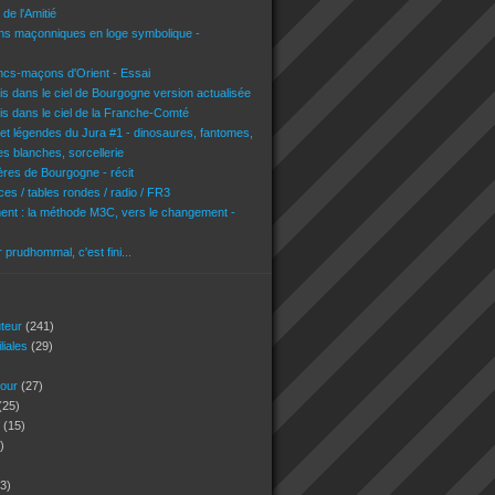
de l'Amitié
ons maçonniques en loge symbolique -
ncs-maçons d'Orient - Essai
is dans le ciel de Bourgogne version actualisée
is dans le ciel de la Franche-Comté
 et légendes du Jura #1 - dinosaures, fantomes,
es blanches, sorcellerie
res de Bourgogne - récit
es / tables rondes / radio / FR3
nt : la méthode M3C, vers le changement -
r prudhommal, c'est fini...
uteur
(241)
iliales
(29)
jour
(27)
(25)
s
(15)
)
3)