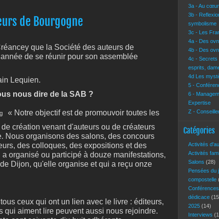
3a - Au cœur 
3b - Reflexi
teurs de Bourgogne
symbolisme
3c - Les Fra
4a - Des ovn
 Créancey que la Société des auteurs de
4b - Des ovn
 année de se réunir pour son assemblée
4c - Secrets
esprits, dam
4d Les mystè
ain Lequien.
5 - Conférenc
ous nous dire de la SAB ?
6 - Manageme
Expertise
« Notre objectif est de promouvoir toutes les
Z - Conseille
u de création venant d'auteurs ou de créateurs
Catégories
e. Nous organisons des salons, des concours
eurs, des colloques, des expositions et des
Activités d'a
Activités fam
 a organisé ou participé à douze manifestations,
Salons
(28)
de Dijon, qu'elle organise et qui a reçu onze
Pensées du 
compostelle
Conférence
dédicace
(15
tous ceux qui ont un lien avec le livre : éditeurs,
2025
(14)
es qui aiment lire peuvent aussi nous rejoindre.
Interviews
(1