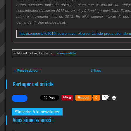
Après quelques mois de réflexion, alors que je termine de réd
cheminement réalisé en 2012 de Vézelay à Santiago puis Cabo Fisterra
prépare activement celui de 2013. En effet, comme m'avait dit une
démangent". Une grande hésit...
Published by Alain Lequien
-
…
-
compostelle
← Pensée du jour :
⇧ Haut
Partager cet article
Repost
0
S'inscrire à la newsletter
Vous aimerez aussi :