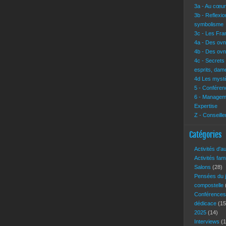
3a - Au cœur 
3b - Reflexi
symbolisme
3c - Les Fra
4a - Des ovn
4b - Des ovn
4c - Secrets
esprits, dam
4d Les mystè
5 - Conférenc
6 - Manageme
Expertise
Z - Conseille
Catégories
Activités d'a
Activités fam
Salons
(28)
Pensées du 
compostelle
Conférence
dédicace
(15
2025
(14)
Interviews
(1