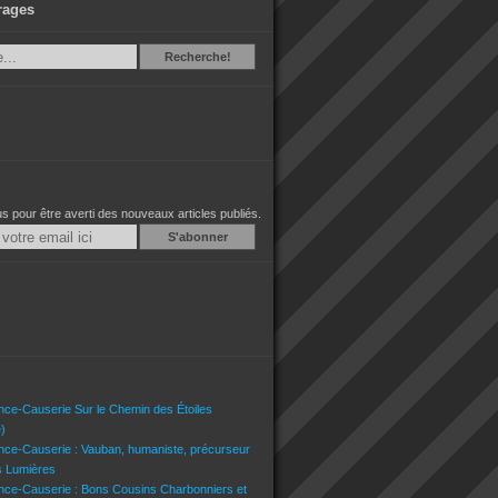
rages
Recherche
Recherche!
 pour être averti des nouveaux articles publiés.
Email
nce-Causerie Sur le Chemin des Étoiles
)
nce-Causerie : Vauban, humaniste, précurseur
s Lumières
nce-Causerie : Bons Cousins Charbonniers et