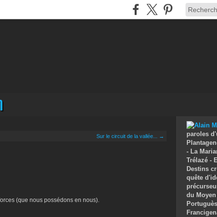
n
paroles d'
Sur le circuit de la vallée... →
Plantagenê
- La Maria
Trélazé -
Destins cr
quête d'id
précurseu
du Moyen 
 forces (que nous possédons en nous).
Portuguès 
Francigen