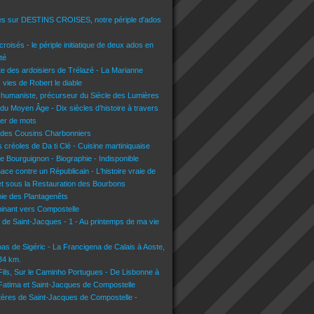
es sur DESTINS CROISES, notre périple d'ados
croisés - le périple initiatique de deux ados en
té
lte des ardoisiers de Trélazé - La Marianne
s vies de Robert le diable
 humaniste, précurseur du Siècle des Lumières
du Moyen Âge - Dix siècles d’histoire à travers
lier de mots
 des Cousins Charbonniers
 créoles de Da ti Clé - Cuisine martiniquaise
e Bourguignon - Biographie - Indisponible
nace contre un Républicain - L'histoire vraie de
t sous la Restauration des Bourbons
voie des Plantagenêts
inant vers Compostelle
n de Saint-Jacques - 1 - Au printemps de ma vie
pas de Sigéric - La Francigena de Calais à Aoste,
134 km.
 Fils, Sur le Caminho Portugues - De Lisbonne à
 Fatima et Saint-Jacques de Compostelle
tères de Saint-Jacques de Compostelle -