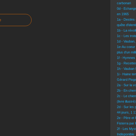
carbonari
0d - Echang
en 1965
1a - Destins 
e
quête d'identi
1b - La révo
1c - Les troi
1d - Vauban,
1e-Au coeur 
plus d’un mil
1f - Hymnes
1g - Recettes
1h - Vauban l
1i - Haine te
Gérard Pioge
2a - Sur la 
2b - En chem
2c - Le chie
(livre illustré)
2d - Sur les 
44 jours, 1 
2e - Père et
Fisterra par
2f - Les Mys
Indisponible