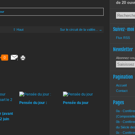
de 20 ouv
our
Suivez-moi
⇧ Haut
Sur le circuit de la vallée... →
Flux RSS
Newsletter
0
Abonnez-vous
Pagination
Accueil
Contact
Pages
Pensée du jour :
Pensée du jour
0a - Confére
r (avant
(Compostelle
2 juin
0b - Confére
du Siècle de
0c - Confére