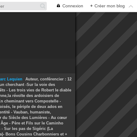
Connexion
+
Créer mon blog
Auteur, conférencier : 12
un cherchant -Sur la voie des
ts - Les trois vies de Robert le diable
nne,la révolte des ardoisiers de
 En cheminant vers Compostelle -
oisés, le périple de deux ados en
entité - Vauban, humaniste,
r du Siècle des Lumières - Au cœur
Âge - Père et Fils sur le Caminho
- Sur les pas de Sigéric (La
a)- Bons Cousins Charbonniers et +