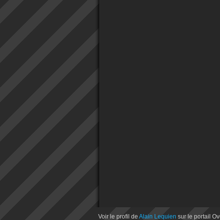
Voir le profil de
Alain Lequien
sur le portail O