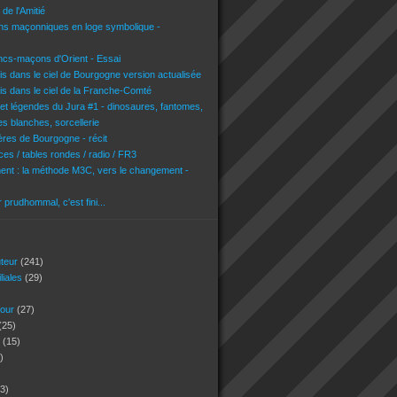
de l'Amitié
ons maçonniques en loge symbolique -
ncs-maçons d'Orient - Essai
is dans le ciel de Bourgogne version actualisée
is dans le ciel de la Franche-Comté
 et légendes du Jura #1 - dinosaures, fantomes,
es blanches, sorcellerie
res de Bourgogne - récit
es / tables rondes / radio / FR3
nt : la méthode M3C, vers le changement -
r prudhommal, c'est fini...
uteur
(241)
iliales
(29)
jour
(27)
(25)
s
(15)
)
3)