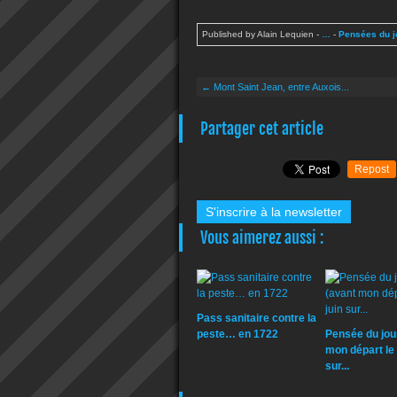
Published by Alain Lequien
-
…
-
Pensées du j
← Mont Saint Jean, entre Auxois...
Partager cet article
Repost
S'inscrire à la newsletter
Vous aimerez aussi :
Pass sanitaire contre la
peste… en 1722
Pensée du jou
mon départ le 
sur...