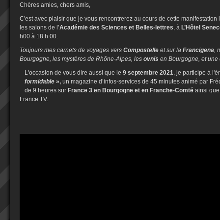
Chères amies, chers amis,
C'est avec plaisir que je vous rencontrerez au cours de cette manifestation l
les salons de l’
Académie des Sciences et Belles-lettres
, à
L’Hôtel Senec
h00 à 18 h 00.
Toujours mes carnets de voyages vers
Compostelle
et sur la
Francigena
, 
Bourgogne, les mystères de Rhône-Alpes, les
ovnis
en Bourgogne, et une d
L'occasion de vous dire aussi que le
9 septembre 2021
, je participe à l
formidable
»,
un magazine d’infos-services de 45 minutes animé par Frédé
de 9 heures sur
France 3 en Bourgogne et en Franche-Comté
ainsi que
France TV.