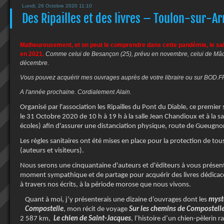
Lundi, 26 Octobre 2020 11:10
Des Ripailles et des livres – Toulon-sur-A
Malheureusement, et on peut le comprendre dans cette pandémie, le sal
en 2021.
Comme celui de Besançon (25), prévu en novembre, celui de Mâc
décembre.
Vous pouvez acquérir mes ouvrages auprès de votre libraire ou sur BOD.F
A l'année prochaine. Cordialement Alain.
Organisé par l'association les Ripailles du Pont du Diable, ce premier 
le 31 Octobre 2020 de 10 h à 19 h à la salle Jean Chandioux et à la sall
écoles) afin d'assurer une distanciation physique, route de Gueugno
Les règles sanitaires ont été mises en place pour la protection de tous
(auteurs et visiteurs).
Nous serons une cinquantaine d'auteurs et d'éditeurs à vous présen
moment sympathique et de partage pour acquérir des livres dédica
à travers nos écrits, à la période morose que nous vivons.
Quant à moi, j’y présenterais une dizaine d’ouvrages dont les
myst
Compostelle
, mon récit de voyage
Sur les chemins de
Compostell
2 587 km,
Le chien de Saint-Jacques
, l’histoire d’un chien-pèlerin 