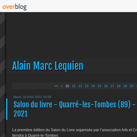
Alain Marc Lequien
<<
<
10
11
12
13
14
15
16
17
18
19
20
Mardi, 31 Août 2021 03:08
Salon du livre - Quarré-les-Tombes (89) 
2021
La première édition du Salon du Livre organisée par l’association Arts et 
tiendra à Quarré-le-Tombes