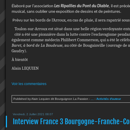
Élaboré par l’association
Les Ripailles du Pont du Diable
, il est préc
musical, sans oublier une exposition de dessins et de peintures.
ords de l’Arroux, en cas de pluie, il sera rapatrié sous
Prévu sur les b
Toulon-sur-Arroux est situé dans une belle région verdoyante en
cité a été une pionnière dans la lutte contre l’esclavagisme pendan
également comme médecin Philibert Commerson, qui a été le célèbr
Baret, à bord de La Boudeuse,
au côté de Bougainville (ouvrage de
Gaudry).
À bientôt
Alain LEQUIEN
Voir les commentaires
Published by Alain Lequien dit Bourguignon La Passion
-
…
-
Activités d'auteur
Vendredi, 2 Juillet 2021 08:07
Interview France 3 Bourgogne-Franche-Com