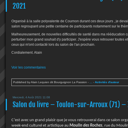
2021
Organisé à la salle polyvalente de Cournon durant ces deux jours , je devais
salon regroupant une petite centaine de participants notamment sur le thè
Malheureusement, de nouvelles difficultés de santé dans ma rééducation 
perturber mon grand souhait d'y participer. J'espère vous retrouver toutes e
ceux qui m'ont contacté lors du salon de l'an prochain.
Cordialement. Alain
Voir les commentaires
Published by Alain Lequien dit Bourguignon La Passion
-
…
-
Activités d'auteur
Mercredi, 4 Août 2021 11:08
Salon du livre – Toulon-sur-Arroux (71) – 
C’est avec un grand plaisir que je vous retrouverai dans ce salon org
week-end culturel et artistique au
Moulin des Roches
, rue du Moulin