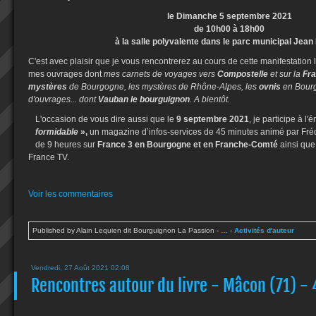
le Dimanche 5 septembre 2021
de 10h00 à 18h00
à la salle polyvalente dans le parc municipal Jean
C'est avec plaisir que je vous rencontrerez au cours de cette manifestation l
mes ouvrages dont
mes carnets de voyages vers
Compostelle
et sur la
Fr
mystères
de Bourgogne, les mystères de Rhône-Alpes, les
ovnis
en Bourg
d'ouvrages... dont
Vauban le bourguignon
. A bientôt.
L'occasion de vous dire aussi que le
9 septembre 2021
, je participe à l
formidable
»,
un magazine d’infos-services de 45 minutes animé par Frédé
de 9 heures sur
France 3 en Bourgogne et en Franche-Comté
ainsi que
France TV.
Voir les commentaires
Published by Alain Lequien dit Bourguignon La Passion
-
…
-
Activités d'auteur
Vendredi, 27 Août 2021 02:08
Rencontres autour du livre - Mâcon (71) - 