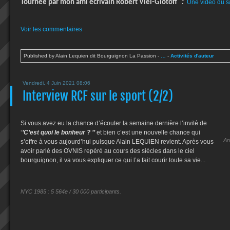
Tournée par mon ami écrivain Robert Viel-Glotoff
:
Une vidéo du s
Voir les commentaires
Published by Alain Lequien dit Bourguignon La Passion
-
…
-
Activités d'auteur
Vendredi, 4 Juin 2021 08:06
Interview RCF sur le sport (2/2)
Si vous avez eu la chance d’écouter la semaine dernière l’invité de
‘
’C’est quoi le bonheur ? ’’
et bien c’est une nouvelle chance qui
Ar
s’offre à vous aujourd’hui puisque Alain LEQUIEN revient. Après vous
avoir parlé des OVNIS repéré au cours des siècles dans le ciel
bourguignon, il va vous expliquer ce qui l’a fait courir toute sa vie...
NYC 1985 : 5 564e / 30 000 participants.