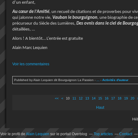
d’un enfant,
Au cœur de l’Amitié
, un recueil de citations et de proverbes pour v
qui jalonne notre vie,
Vauban le bourguignon
, une biographie de 
précurseur du Siècle des Lumières,
Des ovnis dans le ciel de Bourgo
détaillées, …
Alors ! A bientôt… L’entrée est gratuite
Alain Marc Lequien
Voir les commentaires
Published by Alain Lequien dit Bourguignon La Passion
-
…
-
Activités d'auteur
<<
<
10
11
12
13
14
15
16
17
18
19
20
Haut
Hé
Voir le profil de
Alain Lequien
sur le portail Overblog
Top articles
Contact