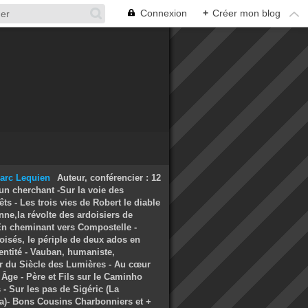
Connexion
+
Créer mon blog
Auteur, conférencier : 12
un cherchant -Sur la voie des
ts - Les trois vies de Robert le diable
nne,la révolte des ardoisiers de
 En cheminant vers Compostelle -
oisés, le périple de deux ados en
entité - Vauban, humaniste,
r du Siècle des Lumières - Au cœur
Âge - Père et Fils sur le Caminho
- Sur les pas de Sigéric (La
a)- Bons Cousins Charbonniers et +