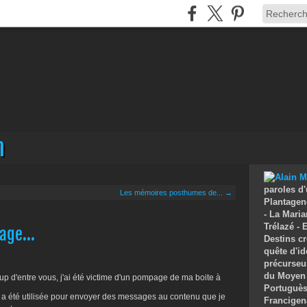
n
paroles d'
Les mémoires posthumes de... →
Plantagenê
- La Maria
Trélazé -
age...
Destins cr
quête d'id
précurseu
du Moyen 
 d'entre vous, j'ai été victime d'un pompage de ma boite à
Portuguès 
 a été utilisée pour envoyer des messages au contenu que je
Francigen