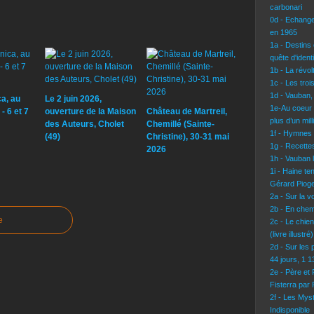
carbonari
0d - Echang
en 1965
1a - Destins 
quête d'identi
1b - La révo
1c - Les troi
1d - Vauban,
a, au
Le 2 juin 2026,
1e-Au coeur 
- 6 et 7
ouverture de la Maison
Château de Martreil,
plus d’un mil
des Auteurs, Cholet
Chemillé (Sainte-
1f - Hymnes
(49)
Christine), 30-31 mai
1g - Recettes
2026
1h - Vauban l
1i - Haine te
Gérard Pioge
2a - Sur la 
2b - En chem
e
2c - Le chie
(livre illustré)
2d - Sur les 
44 jours, 1 
2e - Père et
Fisterra par
2f - Les Mys
Indisponible