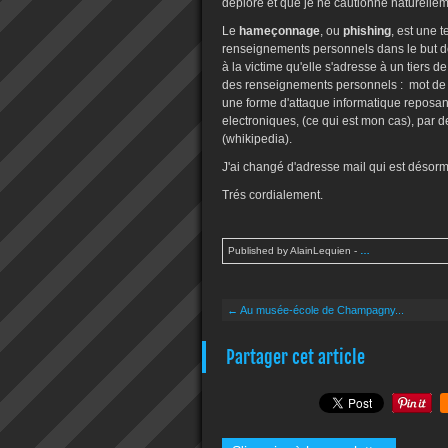
déplore et que je ne cautionne naturellem
Le
hameçonnage
, ou
phishing
, est une 
renseignements personnels dans le but de 
à la victime qu'elle s'adresse à un tiers d
des renseignements personnels : mot de p
une forme d'attaque informatique reposant s
electroniques, (ce qui est mon cas), par d
(whikipedia).
J'ai changé d'adresse mail qui est désorm
Trés cordialement.
Published by AlainLequien
-
…
← Au musée-école de Champagny...
Partager cet article