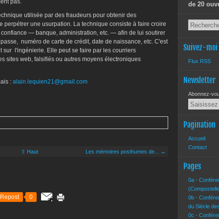
ent pas.
de 20 ouv
technique utilisée par des fraudeurs pour obtenir des
perpétrer une usurpation. La technique consiste à faire croire
e confiance — banque, administration, etc. — afin de lui soutirer
asse, numéro de carte de crédit, date de naissance, etc. C'est
Suivez-moi
ur l'ingénierie. Elle peut se faire par les courriers
es sites web, falsifiés ou autres moyens électroniques
Flux RSS
Newsletter
ais :
alain.lequien21@gmail.com
Abonnez-vous
Pagination
Accueil
Contact
⇧ Haut
Les mémoires posthumes de... →
Pages
0a - Confére
(Compostelle
Repost
0
0b - Confére
du Siècle de
0c - Confére