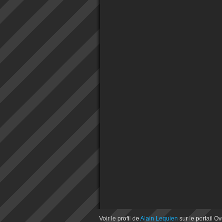
Voir le profil de
Alain Lequien
sur le portail O