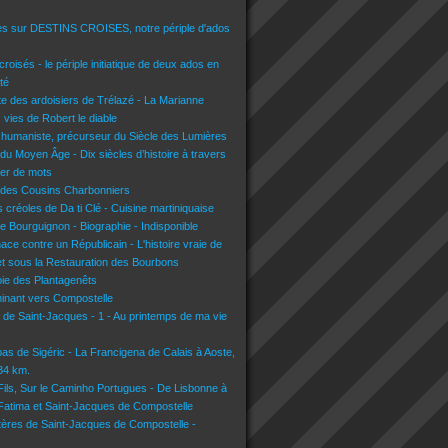
es sur DESTINS CROISES, notre périple d'ados
croisés - le périple initiatique de deux ados en
té
lte des ardoisiers de Trélazé - La Marianne
s vies de Robert le diable
 humaniste, précurseur du Siècle des Lumières
du Moyen Âge - Dix siècles d’histoire à travers
lier de mots
 des Cousins Charbonniers
 créoles de Da ti Clé - Cuisine martiniquaise
e Bourguignon - Biographie - Indisponible
nace contre un Républicain - L'histoire vraie de
t sous la Restauration des Bourbons
voie des Plantagenêts
inant vers Compostelle
n de Saint-Jacques - 1 - Au printemps de ma vie
pas de Sigéric - La Francigena de Calais à Aoste,
134 km.
 Fils, Sur le Caminho Portugues - De Lisbonne à
 Fatima et Saint-Jacques de Compostelle
tères de Saint-Jacques de Compostelle -