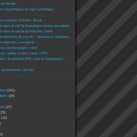
de l'Amitié
ons maçonniques en loge symbolique -
ncs-maçons d'Orient - Essai
is dans le ciel de Bourgogne version actualisée
is dans le ciel de la Franche-Comté
 et légendes du Jura #1 - dinosaures, fantomes,
es blanches, sorcellerie
res de Bourgogne - récit
es / tables rondes / radio / FR3
nt : la méthode M3C, vers le changement -
r prudhommal, c'est fini...
uteur
(241)
iliales
(29)
jour
(27)
(25)
s
(15)
)
3)