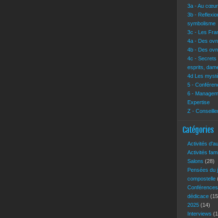
3a - Au cœur 
3b - Reflexi
symbolisme
3c - Les Fra
4a - Des ovn
4b - Des ovn
4c - Secrets
esprits, dam
4d Les mystè
5 - Conférenc
6 - Manageme
Expertise
Z - Conseille
Catégories
Activités d'a
Activités fam
Salons
(28)
Pensées du 
compostelle
Conférence
dédicace
(15
2025
(14)
Interviews
(1