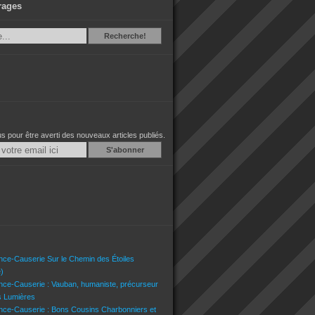
rages
Recherche
Recherche!
 pour être averti des nouveaux articles publiés.
Email
nce-Causerie Sur le Chemin des Étoiles
)
nce-Causerie : Vauban, humaniste, précurseur
s Lumières
nce-Causerie : Bons Cousins Charbonniers et