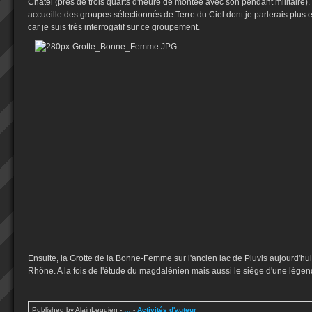
Chatel (près de trois quarts d'heure de montée avec son pendant militaire).
accueille des groupes sélectionnés de Terre du Ciel dont je parlerais plus
car je suis très interrogatif sur ce groupement.
Ensuite, la Grotte de la Bonne-Femme sur l'ancien lac de Pluvis aujourd'hu
Rhône. A la fois de l'étude du magdalénien mais aussi le siège d'une légend
Published by AlainLequien
-
…
-
Activités d'auteur