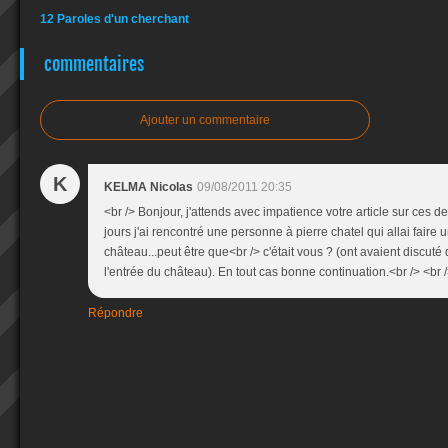
12 Paroles d'un cherchant
commentaires
Ajouter un commentaire
K
KELMA Nicolas
09/08/2011 20:35
<br /> Bonjour, j'attends avec impatience votre article sur ces de
jours j'ai rencontré une personne à pierre chatel qui allai faire un
château...peut être que<br /> c'était vous ? (ont avaient discut
l'entrée du château). En tout cas bonne continuation.<br /> <br /
Répondre