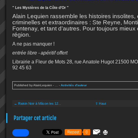
" Les Mystères de la Côte d’Or "
Alain Lequien rassemble les histoires insolites,
criminelles et extraordinaires : Ste Reyne, Mont
Fontenay, et tant d’autres. Pour toujours mieux
région.
A ne pas manquer !
entrée libre -
apéritif offert
Librairie a Fleur de Mots 28, rue Anatole Hugot 21500 
92 45 63
Published by AlainLequien
-
…
-
Activités d'auteur
← Raisin Noir à Mâcon les 12...
⇧ Haut
Partager cet article
Repost
0