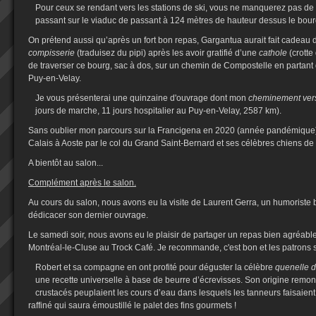
Pour ceux se rendant vers les stations de ski, vous ne manquerez pas de 
passant sur le viaduc de passant à 124 mètres de hauteur dessus le bour
On prétend aussi qu’après un fort bon repas, Gargantua aurait fait cadeau d
compisserie
(traduisez du pipi) après les avoir gratifié d’une
cathole
(crotte
de traverser ce bourg, sac à dos, sur un chemin de Compostelle en partant
Puy-en-Velay.
Je vous présenterai une quinzaine d'ouvrage dont mon
cheminement ver
jours de marche, 11 jours hospitalier au Puy-en-Velay, 2587 km).
Sans oublier mon parcours sur la Francigena en 2020 (année pandémique
Calais à Aoste par le col du Grand Saint-Bernard et ses célèbres chiens 
A bientôt au salon...
Complément après le salon.
Au cours du salon, nous avons eu la visite de Laurent Gerra, un humoriste
dédicacer son dernier ouvrage.
Le samedi soir, nous avons eu le plaisir de partager un repas bien agréabl
Montréal-le-Cluse au Trock Café. Je recommande, c'est bon et les patrons s
Robert et sa compagne en ont profité pour déguster la célèbre
quenelle d
une recette universelle à base de beurre d’écrevisses. Son origine remon
crustacés peuplaient les cours d’eau dans lesquels les tanneurs faisaien
raffiné qui saura émoustillé le palet des fins gourmets !