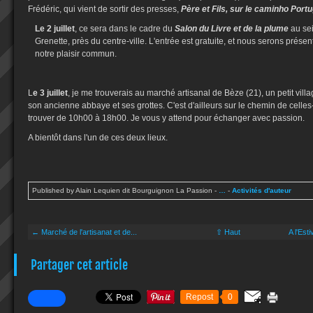
Frédéric, qui vient de sortir des presses,
Père et Fils, sur le caminho Port
Le 2 juillet
, ce sera dans le cadre du
Salon du Livre et de la plume
au sei
Grenette, près du centre-ville. L'entrée est gratuite, et nous serons prés
notre plaisir commun.
L
e 3 juillet
, je me trouverais au marché artisanal de Bèze (21), un petit vil
son ancienne abbaye et ses grottes. C'est d'ailleurs sur le chemin de celle
trouver de 10h00 à 18h00. Je vous y attend pour échanger avec passion.
A bientôt dans l'un de ces deux lieux.
Published by Alain Lequien dit Bourguignon La Passion
-
…
-
Activités d'auteur
← Marché de l'artisanat et de...
⇧ Haut
A l'Est
Partager cet article
Repost
0