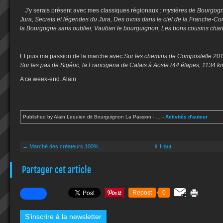
J'y serais présent avec mes classiques régionaux :
mystères de Bourgogn
Jura, Secrets et légendes du Jura, Des ovnis dans le ciel de la Franche-Com
la Bourgogne sans oublier, Vauban le bourguignon, Les bons cousins charb
Et puis ma passion de la marche avec
Sur les chemins de Compostelle 2015
Sur les pas de Sigéric, la Francigena de Calais à Aoste (44 étapes, 1134 km
A ce week-end. Alain
Published by Alain Lequien dit Bourguignon La Passion
-
…
-
Activités d'auteur
← Marché des créateurs 100%...
⇧ Haut
Partager cet article
Repost
0
S'inscrire à la newsletter