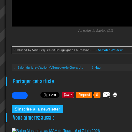
Au salon de Saulieu (21)
Published by Alain Lequien dit Bourguignon La Passion
-
…
-
Activités d'auteur
← Salon du livre d'action -Villeneuve-la-Guyard...
⇧ Haut
Partager cet article
Repost
0
S'inscrire à la newsletter
Vous aimerez aussi :