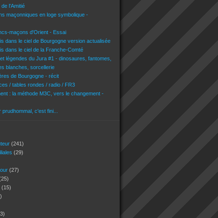
de l'Amitié
ons maçonniques en loge symbolique -
ncs-maçons d'Orient - Essai
is dans le ciel de Bourgogne version actualisée
is dans le ciel de la Franche-Comté
 et légendes du Jura #1 - dinosaures, fantomes,
es blanches, sorcellerie
res de Bourgogne - récit
es / tables rondes / radio / FR3
nt : la méthode M3C, vers le changement -
r prudhommal, c'est fini...
uteur
(241)
iliales
(29)
jour
(27)
(25)
s
(15)
)
3)