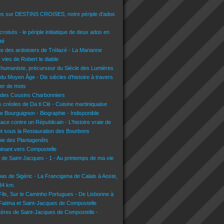
es sur DESTINS CROISES, notre périple d'ados
croisés - le périple initiatique de deux ados en
té
lte des ardoisiers de Trélazé - La Marianne
s vies de Robert le diable
 humaniste, précurseur du Siècle des Lumières
du Moyen Âge - Dix siècles d’histoire à travers
lier de mots
 des Cousins Charbonniers
 créoles de Da ti Clé - Cuisine martiniquaise
e Bourguignon - Biographie - Indisponible
nace contre un Républicain - L'histoire vraie de
t sous la Restauration des Bourbons
voie des Plantagenêts
inant vers Compostelle
n de Saint-Jacques - 1 - Au printemps de ma vie
pas de Sigéric - La Francigena de Calais à Aoste,
134 km.
 Fils, Sur le Caminho Portugues - De Lisbonne à
 Fatima et Saint-Jacques de Compostelle
tères de Saint-Jacques de Compostelle -