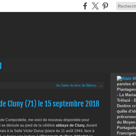
n
paroles d'
Au Salon du livre de Blanzy... →
Plantagenê
- La Maria
Trélazé -
de Cluny (71) le 15 septembre 2018
Destins cr
quête d'id
précurseu
de Compostelle, me voici de nouveau disponible pour
du Moyen 
ui se déroule au pied de la célèbre
abbaye de Cluny,
durant
Portuguès 
erais à la Salle Victor Duruy (place du 11 août 1944, face à
Francigen