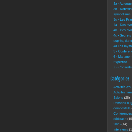
3a - Au cœur 
3b - Reflexi
symbolisme
3c - Les Fra
4a - Des ovn
4b - Des ovn
4c - Secrets
esprits, dam
4d Les mystè
5 - Conférenc
6 - Manageme
Expertise
Z - Conseille
Catégories
Activités d'a
Activités fam
Salons
(28)
Pensées du 
compostelle
Conférence
dédicace
(15
2025
(14)
Interviews
(1