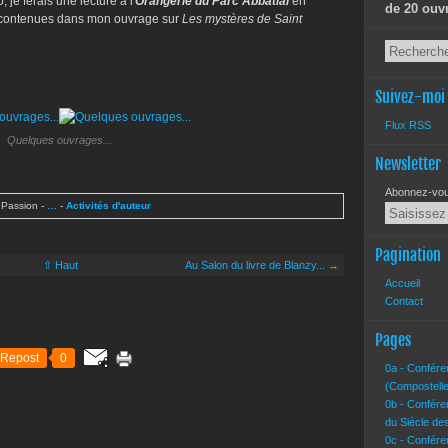
je ferais une lecture à l'
Orangerie du Parc Abbatial
en
de 20 ouv
s contenues dans mon ouvrage sur
Les mystères de Saint
Suivez-moi
Flux RSS
Quelques ouvrages...
Newsletter
Abonnez-vous
 Passion
-
…
-
Activités d'auteur
Pagination
⇧ Haut
Au Salon du livre de Blanzy... →
Accueil
Contact
Pages
Repost
0
0a - Confére
(Compostelle
0b - Confére
du Siècle de
0c - Confére