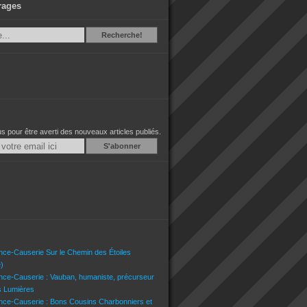
rages
Recherche
Recherche!
 pour être averti des nouveaux articles publiés.
Email
nce-Causerie Sur le Chemin des Étoiles
)
nce-Causerie : Vauban, humaniste, précurseur
s Lumières
nce-Causerie : Bons Cousins Charbonniers et