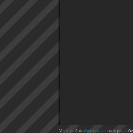
Voir le profil de
Alain Lequien
sur le portail O