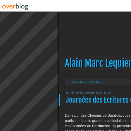
Alain Marc Lequie
← Salon du livre d’auteur –...
Lundi, 10 Septembre 2018 11:09
Journées des Ecritures 
De retour des Chemins de Saint-Jacques 
participer à cette grande manifestation q
les
Journées du Patrimoine
. J'y present