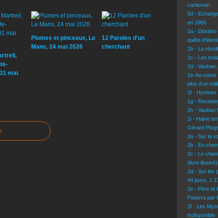
carbonari
0d - Echang
en 1965
1a - Destins 
Plumes et pinceaux, Le
12 Paroles d'un
quête d'identi
Mans, 24 mai 2026
cherchant
1b - La révo
treil,
1c - Les troi
te-
1d - Vauban,
-31 mai
1e-Au coeur 
plus d’un mil
1f - Hymnes
1g - Recettes
1h - Vauban l
1i - Haine te
Gérard Pioge
e
2a - Sur la 
2b - En chem
2c - Le chie
(livre illustré)
2d - Sur les 
44 jours, 1 
2e - Père et
Fisterra par
2f - Les Mys
Indisponible