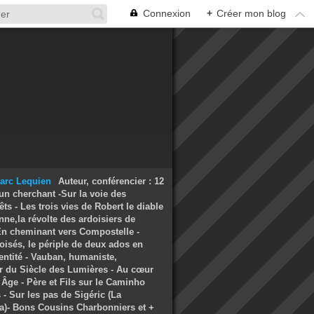
Connexion
+
Créer mon blog
Auteur, conférencier : 12
un cherchant -Sur la voie des
ts - Les trois vies de Robert le diable
nne,la révolte des ardoisiers de
 En cheminant vers Compostelle -
oisés, le périple de deux ados en
entité - Vauban, humaniste,
r du Siècle des Lumières - Au cœur
Âge - Père et Fils sur le Caminho
- Sur les pas de Sigéric (La
a)- Bons Cousins Charbonniers et +