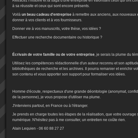
Retracez l'histoire et la saga d'une entreprise en valorisant ceux qui ont 
à sa réussite et ceux qui sont encore présents.
Voilà
un beau cadeau d'entreprise
à remettre aux anciens, aux nouveaux et
donner à vos clients et à vos fournisseurs.
Donner vie à vos manuscrits, votre thèse, vos idées ?
Effectuer une recherche documentaire ou historique ?
Écrivain de votre famille ou de votre entreprise
, je serais la plume du té
Utilisez les compétences rédactionnelle d'un auteur reconnu et son aptitud
bibliothèques de recherche et les archives. Il pourra remanier et enrichir vot
son contenu et vous apporter son support pour formaliser vos idées.
Homme d'écoute, respectueux d'une grande déontologie (anonymat, confident
de la personne), je vous propose d'utiliser ma plume.
J'interviens partout, en France ou à l'étranger.
Je prends en charge toutes les étapes de la réalisation, que votre ouvrage 
numérique. N'hésitez pas à me consulter, un entretien ne coûte rien.
Alain Lequien - 06 60 88 27 27